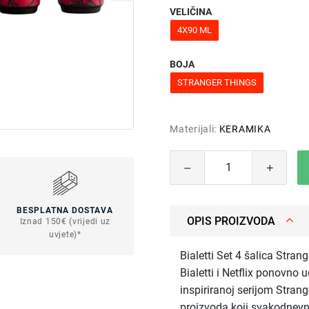
VELIČINA
4X90 ML
BOJA
STRANGER THINGS
Materijali:
KERAMIKA
BESPLATNA DOSTAVA
OPIS PROIZVODA
Iznad 150€ (vrijedi uz
uvjete)*
Bialetti Set 4 šalica Stran
Bialetti i Netflix ponovno 
inspiriranoj serijom Strange
proizvoda koji svakodnevn