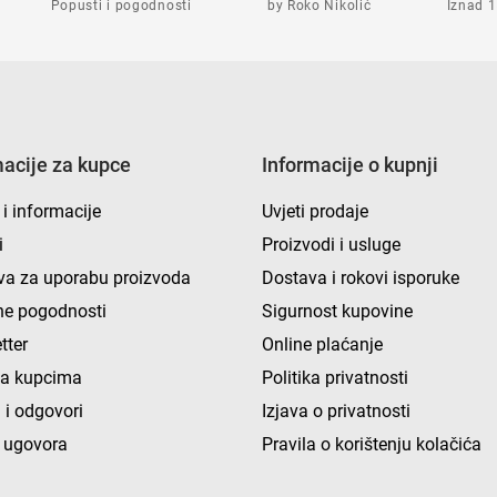
Popusti i pogodnosti
by Roko Nikolić
Iznad 1
macije za kupce
Informacije o kupnji
 i informacije
Uvjeti prodaje
i
Proizvodi i usluge
va za uporabu proizvoda
Dostava i rokovi isporuke
e pogodnosti
Sigurnost kupovine
tter
Online plaćanje
ka kupcima
Politika privatnosti
 i odgovori
Izjava o privatnosti
 ugovora
Pravila o korištenju kolačića