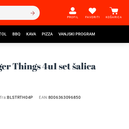
PROFIL
FAVORITI
KOŠARICA
TOL
BBQ
KAVA
PIZZA
VANJSKI PROGRAM
ger Things 4u1 set šalica
fra:
BLSTRTH04P
EAN:
8006363096850