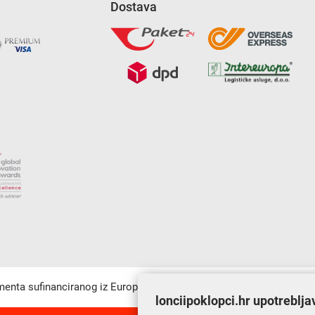
Dostava
umenta sufinanciranog iz Europskog fonda za regionalni razvoj u sk
lonciipoklopci.hr upotreblja