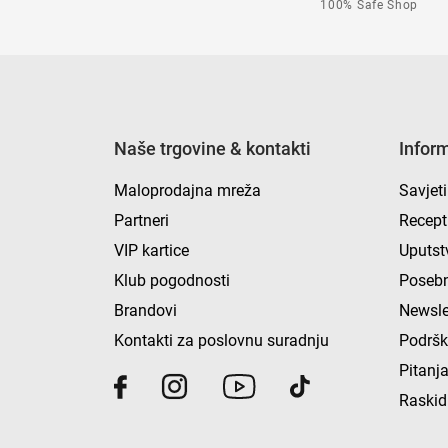
100% Safe Shop
Naše trgovine & kontakti
Infor
Maloprodajna mreža
Savjeti
Partneri
Recept
VIP kartice
Uputst
Klub pogodnosti
Posebn
Brandovi
Newsle
Kontakti za poslovnu suradnju
Podrš
Pitanja
Raskid