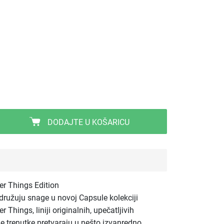
DODAJTE U KOŠARICU
ger Things Edition
udružuju snage u novoj Capsule kolekciji
r Things, liniji originalnih, upečatljivih
e trenutke pretvaraju u nešto izvanredno.