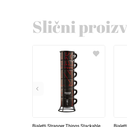
Slični proiz
Bialetti Stranger Things Stackable
Bialet