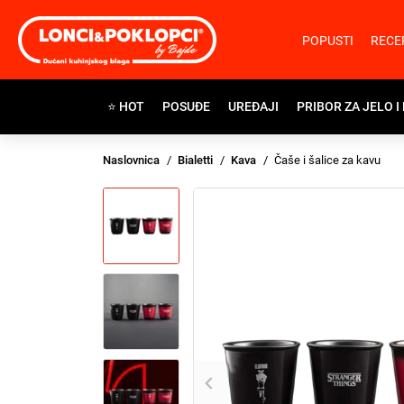
POPUSTI
RECE
⭐ HOT
POSUĐE
UREĐAJI
PRIBOR ZA JELO I
Naslovnica
Bialetti
Kava
Čaše i šalice za kavu