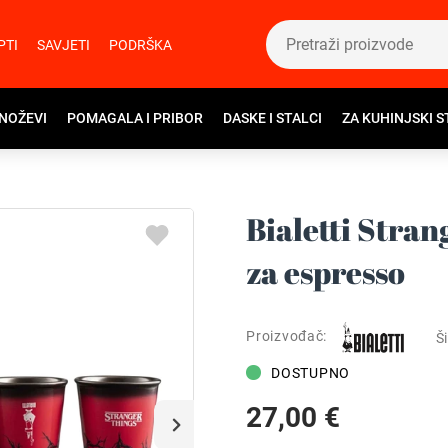
PTI
SAVJETI
PODRŠKA
 NOŽEVI
POMAGALA I PRIBOR
DASKE I STALCI
ZA KUHINJSKI S
Bialetti Stran
za espresso
Proizvođač:
Ši
DOSTUPNO
27,00 €