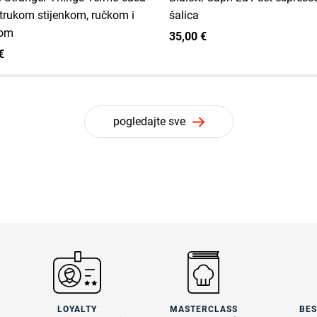
trukom stijenkom, ručkom i
šalica
om
35,00 €
€
pogledajte sve
LOYALTY
MASTERCLASS
BE