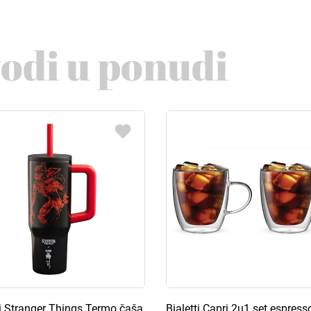
vodi u ponudi
ti Stranger Things Termo čaša
Bialetti Capri 2u1 set espress