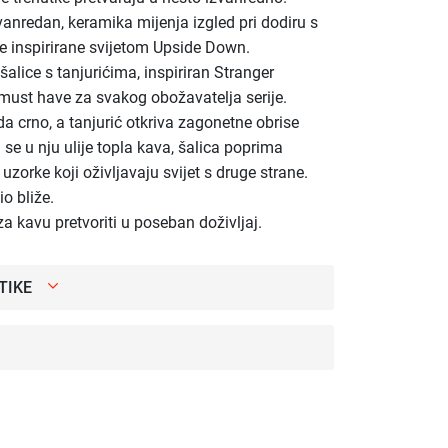
zvanredan, keramika mijenja izgled pri dodiru s
lje inspirirane svijetom Upside Down.
šalice s tanjurićima, inspiriran Stranger
 must have za svakog obožavatelja serije.
da crno, a tanjurić otkriva zagonetne obrise
se u nju ulije topla kava, šalica poprima
 uzorke koji oživljavaju svijet s druge strane.
o bliže.
a kavu pretvoriti u poseban doživljaj.
TIKE