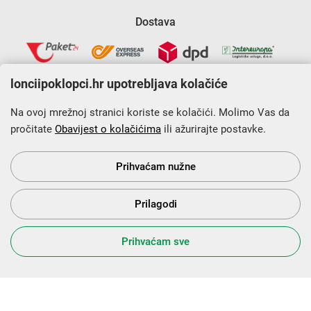
Dostava
lonciipoklopci.hr upotrebljava kolačiće
Na ovoj mrežnoj stranici koriste se kolačići. Molimo Vas da
pročitate
Obavijest o kolačićima
ili ažurirajte postavke.
Krajnji primatelj financijskog instrumenta sufinanciranog iz
Europskog fonda za regionalni razvoj u sklopu Operativnog
programa „Konkurentnost i kohezija”.
Prihvaćam nužne
Prilagodi
s Vama od 2014. godine!
Prihvaćam sve