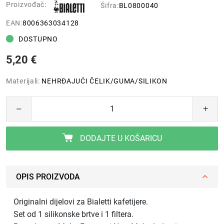
Proizvođač:
Šifra:
BL0800040
EAN:
8006363034128
DOSTUPNO
5,20 €
Materijali:
NEHRĐAJUĆI ČELIK/GUMA/SILIKON
DODAJTE U KOŠARICU
OPIS PROIZVODA
Originalni dijelovi za Bialetti kafetijere.
Set od 1 silikonske brtve i 1 filtera.