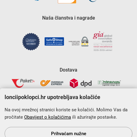
Naša članstva i nagrade
Dostava
lonciipoklopci.hr upotrebljava kolačiće
Na ovoj mrežnoj stranici koriste se kolačići. Molimo Vas da
pročitate
Obavijest o kolačićima
ili ažurirajte postavke.
Krajnji primatelj financijskog instrumenta sufinanciranog iz
Europskog fonda za regionalni razvoj u sklopu Operativnog
programa „Konkurentnost i kohezija”.
Prihvaćam nužne