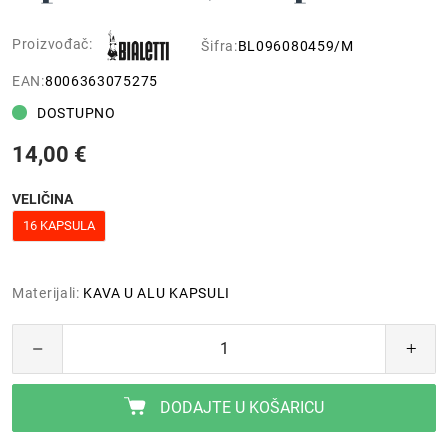
Proizvođač:
Šifra:
BL096080459/M
EAN:
8006363075275
DOSTUPNO
14,00 €
VELIČINA
16 KAPSULA
Materijali:
KAVA U ALU KAPSULI
DODAJTE U KOŠARICU