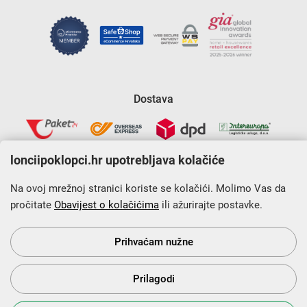
Dostava
lonciipoklopci.hr upotrebljava kolačiće
Na ovoj mrežnoj stranici koriste se kolačići. Molimo Vas da
pročitate
Obavijest o kolačićima
ili ažurirajte postavke.
Krajnji primatelj financijskog instrumenta sufinanciranog iz
Europskog fonda za regionalni razvoj u sklopu Operativnog
programa „Konkurentnost i kohezija”.
Prihvaćam nužne
Prilagodi
s Vama od 2014. godine!