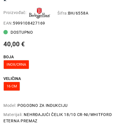
Proizvođač:
Šifra:
BH/6558A
EAN:
5999108427169
DOSTUPNO
40,00 €
BOJA
INOX/CRNA
VELIČINA
16 CM
Model:
POGODNO ZA INDUKCIJU
Materijali:
NEHRĐAJUĆI ČELIK 18/10 CR-NI/WHITFORD
ETERNA PREMAZ