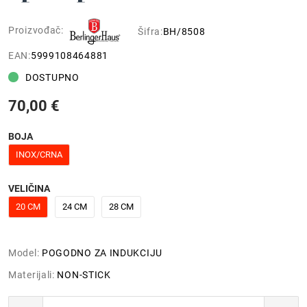
Proizvođač:
Šifra:
BH/8508
EAN:
5999108464881
DOSTUPNO
70,00 €
BOJA
INOX/CRNA
VELIČINA
20 CM
24 CM
28 CM
Model:
POGODNO ZA INDUKCIJU
Materijali:
NON-STICK