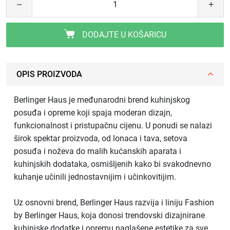
DODAJTE U KOŠARICU
OPIS PROIZVODA
Berlinger Haus je međunarodni brend kuhinjskog
posuđa i opreme koji spaja moderan dizajn,
funkcionalnost i pristupačnu cijenu. U ponudi se nalazi
širok spektar proizvoda, od lonaca i tava, setova
posuđa i noževa do malih kućanskih aparata i
kuhinjskih dodataka, osmišljenih kako bi svakodnevno
kuhanje učinili jednostavnijim i učinkovitijim.
Uz osnovni brend, Berlinger Haus razvija i liniju Fashion
by Berlinger Haus, koja donosi trendovski dizajnirane
kuhinjske dodatke i opremu naglašene estetike za sve