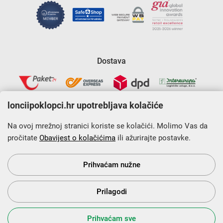
Dostava
lonciipoklopci.hr upotrebljava kolačiće
Na ovoj mrežnoj stranici koriste se kolačići. Molimo Vas da
pročitate
Obavijest o kolačićima
ili ažurirajte postavke.
Krajnji primatelj financijskog instrumenta sufinanciranog iz
Europskog fonda za regionalni razvoj u sklopu Operativnog
programa „Konkurentnost i kohezija”.
Prihvaćam nužne
Prilagodi
s Vama od 2014. godine!
Prihvaćam sve