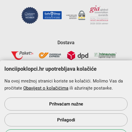
Dostava
lonciipoklopci.hr upotrebljava kolačiće
Na ovoj mrežnoj stranici koriste se kolačići. Molimo Vas da
pročitate
Obavijest o kolačićima
ili ažurirajte postavke.
Krajnji primatelj financijskog instrumenta sufinanciranog iz
Europskog fonda za regionalni razvoj u sklopu Operativnog
programa „Konkurentnost i kohezija”.
Prihvaćam nužne
Prilagodi
s Vama od 2014. godine!