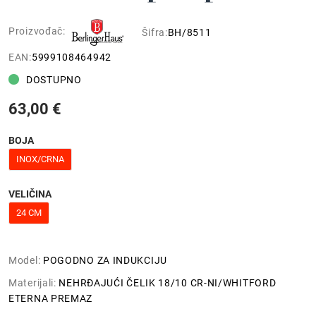
Proizvođač:
Šifra:
BH/8511
EAN:
5999108464942
DOSTUPNO
63,00 €
BOJA
INOX/CRNA
VELIČINA
24 CM
Model:
POGODNO ZA INDUKCIJU
Materijali:
NEHRĐAJUĆI ČELIK 18/10 CR-NI/WHITFORD
ETERNA PREMAZ