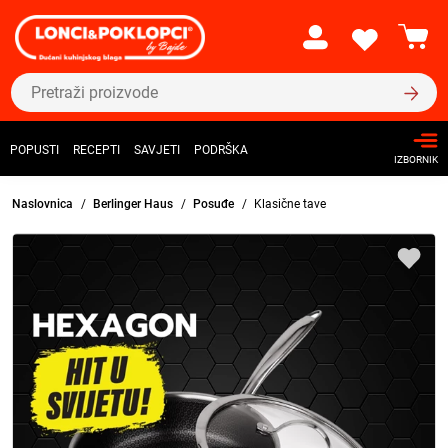
POPUSTI
RECEPTI
SAVJETI
PODRŠKA
IZBORNIK
Naslovnica
Berlinger Haus
Posuđe
Klasične tave