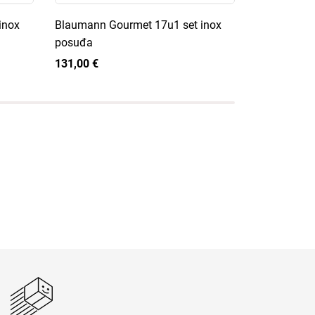
inox
Blaumann Gourmet 17u1 set inox
Blaumann G
posuđa
posuđa
131,00 €
107,50 €