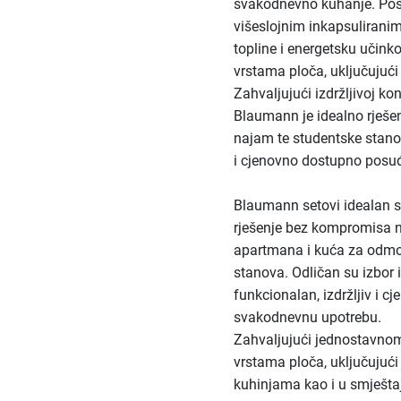
svakodnevno kuhanje. Posu
višeslojnim inkapsuliran
topline i energetsku učink
vrstama ploča, uključujući
Zahvaljujući izdržljivoj ko
Blaumann je idealno rješenj
najam te studentske stano
i cjenovno dostupno posuđ
Blaumann setovi idealan su
rješenje bez kompromisa n
apartmana i kuća za odmor,
stanova. Odličan su izbor i
funkcionalan, izdržljiv i 
svakodnevnu upotrebu.
Zahvaljujući jednostavnom
vrstama ploča, uključujući
kuhinjama kao i u smješta