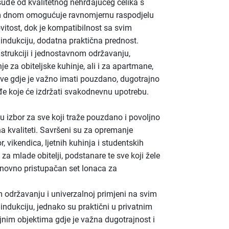
đe od kvalitetnog nehrđajućeg čelika s
im dnom omogućuje ravnomjernu raspodjelu
ovitost, dok je kompatibilnost sa svim
 indukciju, dodatna praktična prednost.
nstrukciji i jednostavnom održavanju,
e za obiteljske kuhinje, ali i za apartmane,
ve gdje je važno imati pouzdano, dugotrajno
e koje će izdržati svakodnevnu upotrebu.
 izbor za sve koji traže pouzdano i povoljno
a kvaliteti. Savršeni su za opremanje
 vikendica, ljetnih kuhinja i studentskih
 za mlade obitelji, podstanare te sve koji žele
cjenovno pristupačan set lonaca za
 održavanju i univerzalnoj primjeni na svim
 indukciju, jednako su praktični u privatnim
jnim objektima gdje je važna dugotrajnost i