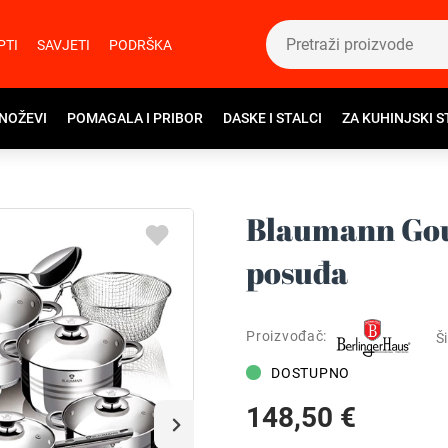
PTI
SAVJETI
PODRŠKA
 NOŽEVI
POMAGALA I PRIBOR
DASKE I STALCI
ZA KUHINJSKI S
Blaumann Gou
posuđa
Proizvođač:
Ši
DOSTUPNO
148,50 €