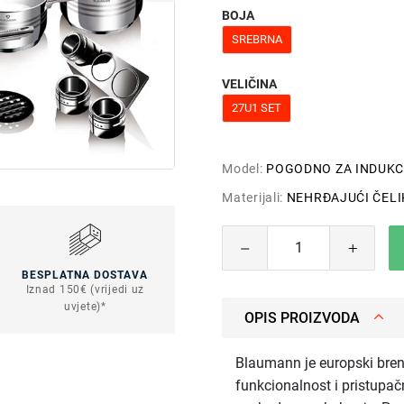
BOJA
SREBRNA
VELIČINA
27U1 SET
Model:
POGODNO ZA INDUKC
Materijali:
NEHRĐAJUĆI ČELIK
BESPLATNA DOSTAVA
Iznad 150€ (vrijedi uz
uvjete)*
OPIS PROIZVODA
Blaumann je europski bren
funkcionalnost i pristupač