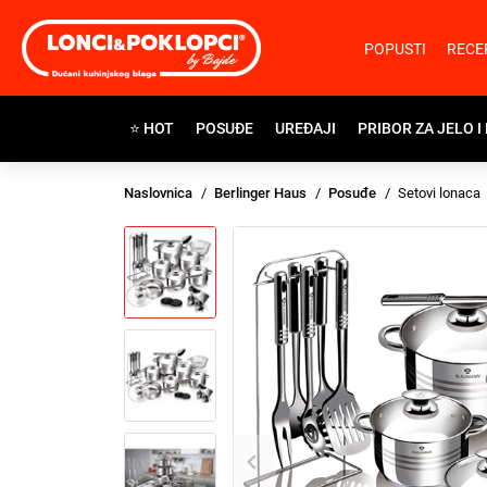
POPUSTI
RECE
⭐ HOT
POSUĐE
UREĐAJI
PRIBOR ZA JELO I
Naslovnica
Berlinger Haus
Posuđe
Setovi lonaca