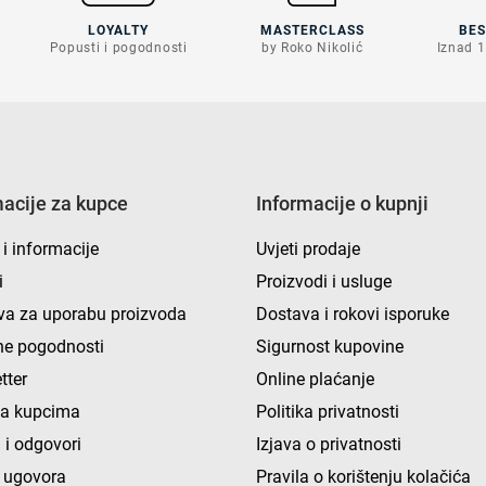
LOYALTY
MASTERCLASS
BE
Popusti i pogodnosti
by Roko Nikolić
Iznad 1
macije za kupce
Informacije o kupnji
 i informacije
Uvjeti prodaje
i
Proizvodi i usluge
va za uporabu proizvoda
Dostava i rokovi isporuke
e pogodnosti
Sigurnost kupovine
tter
Online plaćanje
ka kupcima
Politika privatnosti
 i odgovori
Izjava o privatnosti
 ugovora
Pravila o korištenju kolačića