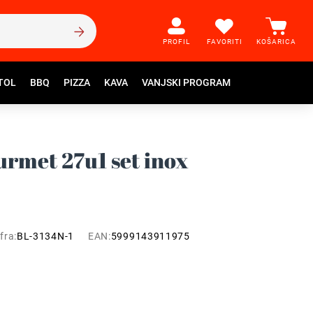
PROFIL
FAVORITI
KOŠARICA
TOL
BBQ
PIZZA
KAVA
VANJSKI PROGRAM
rmet 27u1 set inox
fra:
BL-3134N-1
EAN:
5999143911975