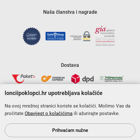
Naša članstva i nagrade
Dostava
lonciipoklopci.hr upotrebljava kolačiće
Na ovoj mrežnoj stranici koriste se kolačići. Molimo Vas da
pročitate
Obavijest o kolačićima
ili ažurirajte postavke.
Krajnji primatelj financijskog instrumenta sufinanciranog iz
Europskog fonda za regionalni razvoj u sklopu Operativnog
programa „Konkurentnost i kohezija”.
Prihvaćam nužne