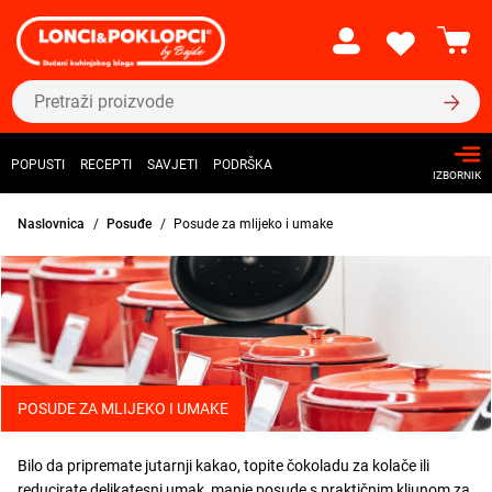
POPUSTI
RECEPTI
SAVJETI
PODRŠKA
IZBORNIK
Naslovnica
Posuđe
Posude za mlijeko i umake
POSUDE ZA MLIJEKO I UMAKE
Bilo da pripremate jutarnji kakao, topite čokoladu za kolače ili
reducirate delikatesni umak, manje posude s praktičnim kljunom za