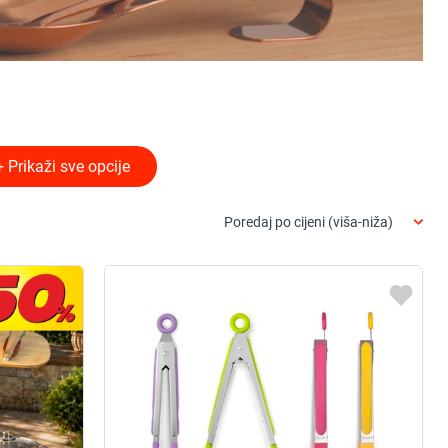
+ Prikaži sve opcije
Poredaj po cijeni (viša-niža)