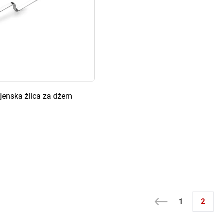
jenska žlica za džem
1
2