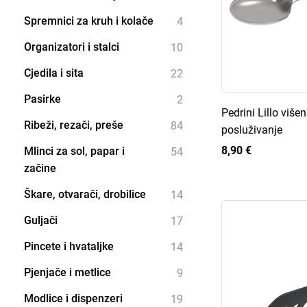
Spremnici za kruh i kolače
4
Organizatori i stalci
10
Cjedila i sita
22
Pasirke
2
Pedrini Lillo viš
Ribeži, rezači, preše
84
posluživanje
8,90 €
Mlinci za sol, papar i
54
začine
Škare, otvarači, drobilice
14
Guljači
17
Pincete i hvataljke
14
Pjenjače i metlice
9
Modlice i dispenzeri
19