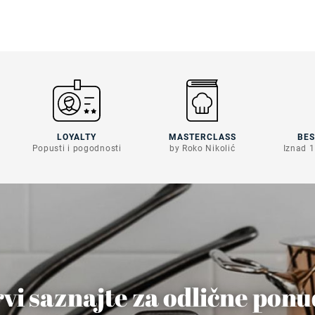
LOYALTY
MASTERCLASS
BE
Popusti i pogodnosti
by Roko Nikolić
Iznad 1
vi saznajte za odlične pon