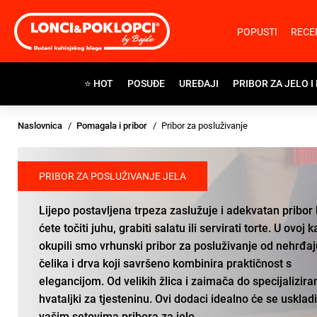
POPUSTI
RECE
⭐ HOT
POSUĐE
UREĐAJI
PRIBOR ZA JELO I
Naslovnica
Pomagala i pribor
Pribor za posluživanje
PRIBOR ZA POSLUŽIVANJE JELA
Lijepo postavljena trpeza zaslužuje i adekvatan pribor
ćete točiti juhu, grabiti salatu ili servirati torte. U ovoj k
okupili smo vrhunski pribor za posluživanje od nehrđa
čelika i drva koji savršeno kombinira praktičnost s
elegancijom. Od velikih žlica i zaimača do specijalizira
hvataljki za tjesteninu. Ovi dodaci idealno će se uskladi
vašim
setovima pribora za jelo
.