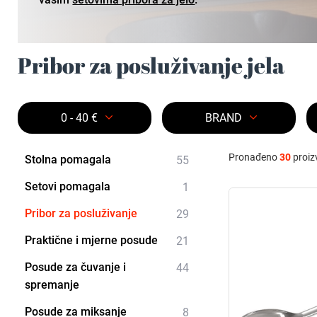
Pribor za posluživanje jela
0 - 40 €
BRAND
Pronađeno
30
proiz
Stolna pomagala
55
Setovi pomagala
1
Pribor za posluživanje
29
Praktične i mjerne posude
21
Posude za čuvanje i
44
spremanje
Posude za miksanje
8