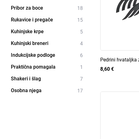
Pribor za boce
18
Rukavice i pregače
15
Kuhinjske krpe
5
Kuhinjski breneri
4
Indukcijske podloge
6
Pedrini hvataljka
Praktična pomagala
1
8,60 €
Shakeri i šlag
7
Osobna njega
17