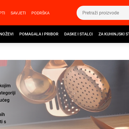
PTI
SAVJETI
PODRŠKA
 NOŽEVI
POMAGALA I PRIBOR
DASKE I STALCI
ZA KUHINJSKI S
 kojim
ategoriji
jućeg
nih
ti s