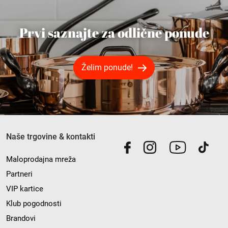
Prvi saznajte za odlične ponude
Želim ponude!
Naše trgovine & kontakti
Maloprodajna mreža
Partneri
VIP kartice
Klub pogodnosti
Brandovi