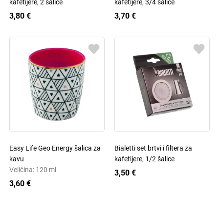
kafetijere, 2 šalice
kafetijere, 3/4 šalice
3,80 €
3,70 €
Easy Life Geo Energy šalica za
Bialetti set brtvi i filtera za
kavu
kafetijere, 1/2 šalice
Veličina: 120 ml
3,50 €
3,60 €