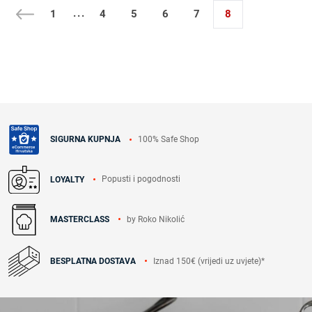
...
1
4
5
6
7
8
100% Safe Shop
SIGURNA KUPNJA
Popusti i pogodnosti
LOYALTY
by Roko Nikolić
MASTERCLASS
Iznad 150€ (vrijedi uz uvjete)*
BESPLATNA DOSTAVA