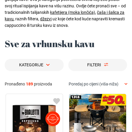
svoj ritual ispijanja kave na višu razinu. Ovdje ćete pronaći sve – od
tradicionalnih talijanskih
kafetijera (moka lončića)
,
čaša i šalica za
kavu
, raznih filtera,
džezvi
uz koje ćete kod kuće napraviti kremasti
cappuccino ili tursku kavu iz snova.
Sve za vrhunsku kavu
KATEGORIJE
FILTERI
Pronađeno
189
proizvoda
Poredaj po cijeni (viša-niža)