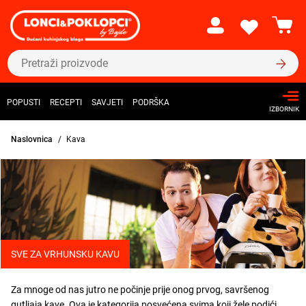
POPUSTI
RECEPTI
SAVJETI
PODRŠKA
IZBORNIK
Naslovnica
Kava
SVE ZA VRHUNSKU KAVU
Za mnoge od nas jutro ne počinje prije onog prvog, savršenog
gutljaja kave. Ova je kategorija posvećena svima koji žele podići