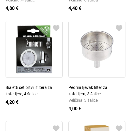
Veličina: 4 šalice
Veličina: 6 šalica
4,80 €
4,40 €
Bialetti set brtvi i filtera za
Pedrini lijevak filter za
kafetijere, 4 šalice
kafetijeru, 3 šalice
Veličina: 3 šalice
4,20 €
4,00 €