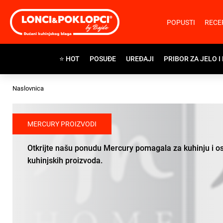
POPUSTI
RECE
⭐ HOT
POSUĐE
UREĐAJI
PRIBOR ZA JELO I
Naslovnica
MERCURY PROIZVODI
Otkrijte našu ponudu Mercury pomagala za kuhinju i os
kuhinjskih proizvoda.