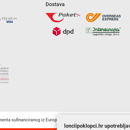
Dostava
umenta sufinanciranog iz Europskog fonda za regionalni razvoj u sk
lonciipoklopci.hr upotreblja