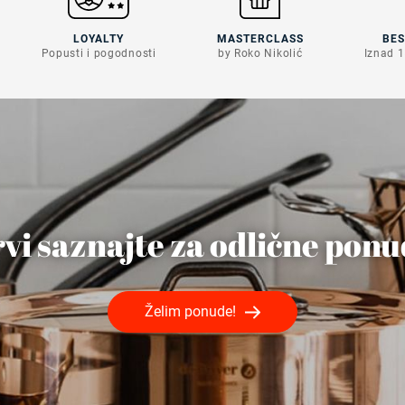
LOYALTY
MASTERCLASS
BE
Popusti i pogodnosti
by Roko Nikolić
Iznad 1
vi saznajte za odlične pon
Želim ponude!