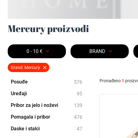
Mercury proizvodi
0 - 10 €
BRAND
Brand: Mercury
Pronađeno
1
proizv
Posuđe
576
Uređaji
95
Pribor za jelo i noževi
139
Pomagala i pribor
476
Daske i stalci
47