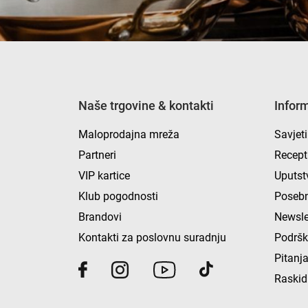
Naše trgovine & kontakti
Infor
Maloprodajna mreža
Savjeti
Partneri
Recept
VIP kartice
Uputst
Klub pogodnosti
Posebn
Brandovi
Newsle
Kontakti za poslovnu suradnju
Podrš
Pitanja
Raskid