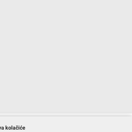
lopu Operativnog programa „Konkurentnost i kohezija”.
va kolačiće