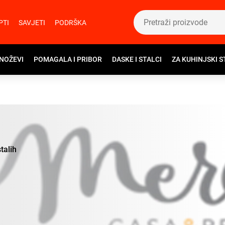
PTI
SAVJETI
PODRŠKA
 NOŽEVI
POMAGALA I PRIBOR
DASKE I STALCI
ZA KUHINJSKI S
talih