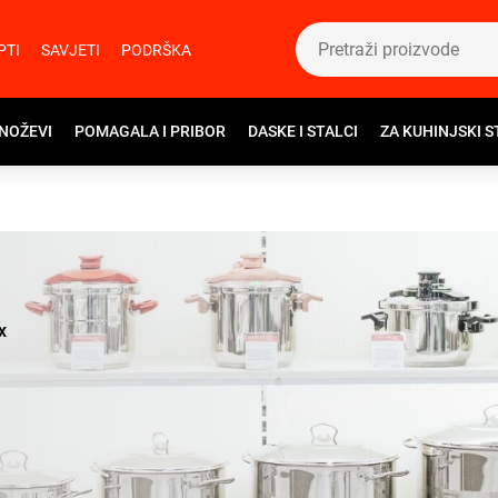
PTI
SAVJETI
PODRŠKA
 NOŽEVI
POMAGALA I PRIBOR
DASKE I STALCI
ZA KUHINJSKI S
x