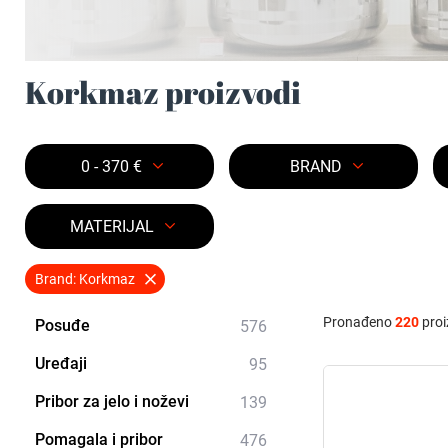
Korkmaz proizvodi
0 - 370 €
BRAND
MATERIJAL
Brand: Korkmaz
Pronađeno
220
proi
Posuđe
576
Uređaji
95
Pribor za jelo i noževi
139
Pomagala i pribor
476