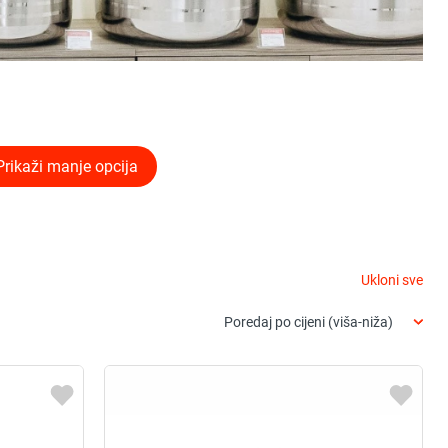
 Prikaži manje opcija
Ukloni sve
Poredaj po cijeni (viša-niža)