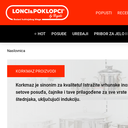
POPUSTI
RECE
⭐ HOT
POSUĐE
UREĐAJI
PRIBOR ZA JELO I
Naslovnica
KORKMAZ PROIZVODI
Korkmaz je sinonim za kvalitetu! Istražite vrhunske ino
setove posuđa, čajnike i tave prilagođene za sve vrste
štednjaka, uključujući indukciju.