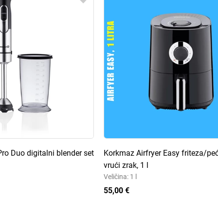
o Duo digitalni blender set
Korkmaz Airfryer Easy friteza/pe
vrući zrak, 1 l
Veličina: 1 l
55,00 €