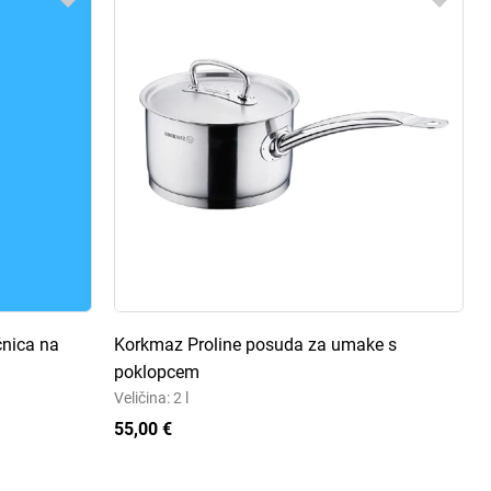
ćnica na
Korkmaz Proline posuda za umake s
poklopcem
Veličina: 2 l
55,00 €