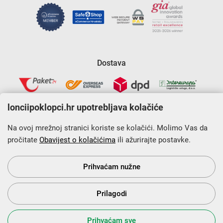
Dostava
lonciipoklopci.hr upotrebljava kolačiće
Na ovoj mrežnoj stranici koriste se kolačići. Molimo Vas da
pročitate
Obavijest o kolačićima
ili ažurirajte postavke.
Krajnji primatelj financijskog instrumenta sufinanciranog iz
Europskog fonda za regionalni razvoj u sklopu Operativnog
programa „Konkurentnost i kohezija”.
Prihvaćam nužne
Prilagodi
s Vama od 2014. godine!
Prihvaćam sve