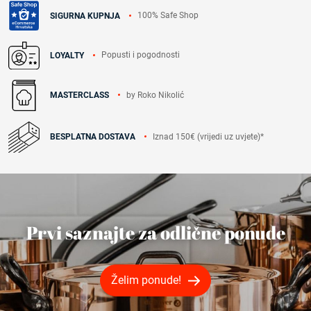
100% Safe Shop
SIGURNA KUPNJA
Popusti i pogodnosti
LOYALTY
by Roko Nikolić
MASTERCLASS
Iznad 150€ (vrijedi uz uvjete)*
BESPLATNA DOSTAVA
Prvi saznajte za odlične ponude
Želim ponude!