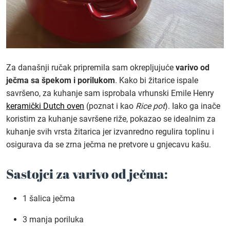
Za današnji ručak pripremila sam okrepljujuće
varivo od
ječma sa špekom i porilukom
. Kako bi žitarice ispale
savršeno, za kuhanje sam isprobala vrhunski Emile Henry
keramički Dutch oven
(poznat i kao
Rice pot
). Iako ga inače
koristim za kuhanje savršene riže, pokazao se idealnim za
kuhanje svih vrsta žitarica jer izvanredno regulira toplinu i
osigurava da se zrna ječma ne pretvore u gnjecavu kašu.
Sastojci za varivo od ječma:
1 šalica ječma
3 manja poriluka