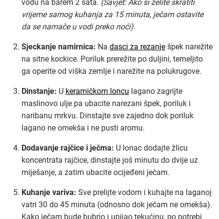
vodu na barem 2 sata.
(Savjet: Ako si želite skratiti
vrijeme samog kuhanja za 15 minuta, ječam ostavite
da se namače u vodi preko noći).
Sjeckanje namirnica:
Na
dasci za rezanje
špek narežite
na sitne kockice. Poriluk prerežite po duljini, temeljito
ga operite od viška zemlje i narežite na polukrugove.
Dinstanje:
U
keramičkom loncu
lagano zagrijte
maslinovo ulje pa ubacite narezani špek, poriluk i
naribanu mrkvu. Dinstajte sve zajedno dok poriluk
lagano ne omekša i ne pusti aromu.
Dodavanje rajčice i ječma:
U lonac dodajte žlicu
koncentrata rajčice, dinstajte još minutu do dvije uz
miješanje, a zatim ubacite ocijeđeni ječam.
Kuhanje variva:
Sve prelijte vodom i kuhajte na laganoj
vatri 30 do 45 minuta (odnosno dok ječam ne omekša).
Kako ječam bude bubrio i upijao tekućinu, po potrebi