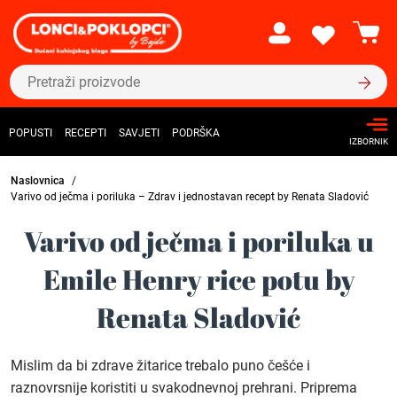
POPUSTI
RECEPTI
SAVJETI
PODRŠKA
IZBORNIK
Naslovnica
Varivo od ječma i poriluka – Zdrav i jednostavan recept by Renata Sladović
Varivo od ječma i poriluka u
Emile Henry rice potu by
Renata Sladović
Mislim da bi zdrave žitarice trebalo puno češće i
raznovrsnije koristiti u svakodnevnoj prehrani. Priprema