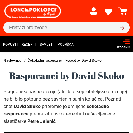
POPUSTI
RECEPTI
SAVJETI
PODRŠKA
IZBORNIK
Naslovnica
Čokoladni raspucanci | Recept by David Skoko
Raspucanci by David Skoko
Blagdansko raspoloženje (ali i bilo koje obiteljsko druženje)
ne bi bilo potpuno bez savršenih suhih kolačića. Poznati
chef
David Skoko
pripremio je omiljene
čokoladne
raspucance
prema vrhunskoj recepturi naše cijenjene
slastičarke
Petre Jelenić
.