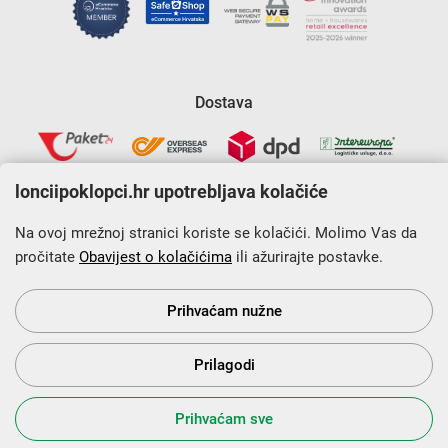
Dostava
lonciipoklopci.hr upotrebljava kolačiće
Na ovoj mrežnoj stranici koriste se kolačići. Molimo Vas da
pročitate
Obavijest o kolačićima
ili ažurirajte postavke.
Krajnji primatelj financijskog instrumenta sufinanciranog iz
Europskog fonda za regionalni razvoj u sklopu Operativnog
programa „Konkurentnost i kohezija”.
Prihvaćam nužne
Prilagodi
s Vama od 2014. godine!
Prihvaćam sve