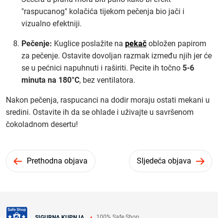
"raspucanog" kolačića tijekom pečenja bio jači i
vizualno efektniji.
Pečenje:
Kuglice poslažite na
pekač
obložen papirom
za pečenje. Ostavite dovoljan razmak između njih jer će
se u pećnici napuhnuti i raširiti. Pecite ih točno
5-6
minuta na 180°C
, bez ventilatora.
Nakon pečenja, raspucanci na dodir moraju ostati mekani u
sredini. Ostavite ih da se ohlade i uživajte u savršenom
čokoladnom desertu!
Prethodna objava
Sljedeća objava
100% Safe Shop
SIGURNA KUPNJA