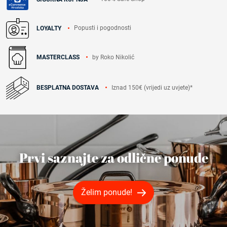
Popusti i pogodnosti
LOYALTY
by Roko Nikolić
MASTERCLASS
Iznad 150€ (vrijedi uz uvjete)*
BESPLATNA DOSTAVA
Prvi saznajte za odlične ponude
Želim ponude!