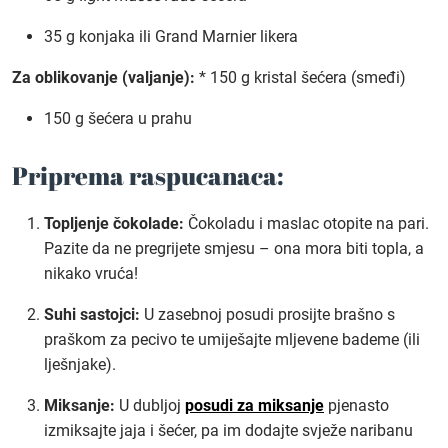
35 g konjaka ili Grand Marnier likera
Za oblikovanje (valjanje):
* 150 g kristal šećera (smeđi)
150 g šećera u prahu
Priprema raspucanaca:
Topljenje čokolade:
Čokoladu i maslac otopite na pari.
Pazite da ne pregrijete smjesu – ona mora biti topla, a
nikako vruća!
Suhi sastojci:
U zasebnoj posudi prosijte brašno s
praškom za pecivo te umiješajte mljevene bademe (ili
lješnjake).
Miksanje:
U dubljoj
posudi za miksanje
pjenasto
izmiksajte jaja i šećer, pa im dodajte svježe naribanu