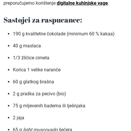
preporučujemo korištenje
digitalne kuhinjske vage
.
Sastojci za raspucance:
190 g kvalitetne čokolade (minimum 60 % kakaa)
40 g maslaca
1/3 žličice cimeta
Korica 1 velike naranče
60 g glatkog brašna
2 g praška za pecivo (bio)
75 g mljevenih badema ili lješnjaka
2 jaja
65 g
light muscovado
šećera