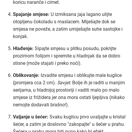
koricu naranče i cimet.
Spajanje smjese:
U izmiksana jaja lagano ulijte
otopljenu čokoladu s maslacem. Miješajte dok se
smjesa ne poveže, a zatim umiješajte suhe sastojke i
konjak.
Hlađenje:
Sipajte smjesu u plitku posudu, pokrijte
prozirnom folijom i spremite u hladnjak da se dobro
stisne (može stajati i preko noći).
Oblikovanje:
Izvadite smjesu i oblikujte male kuglice
(promjera cca 2 cm).
Savjet:
Bolje ih je raditi u manjim
serijama, u hladnijoj prostoriji i vaditi malo po malo
smjese iz frižidera jer ona mora ostati ljepljiva (nikako
nemojte dodavati brašno!).
Valjanje u šećer:
Svaku kuglicu prvo uvaljajte u kristal
šećer, a zatim je doslovno "zakopajte" u šećer u prahu.
Šećera u prahu mora biti puno kako bi efekt