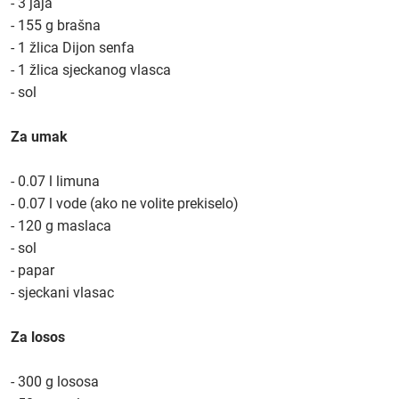
- 3 jaja
- 155 g brašna
- 1 žlica Dijon senfa
- 1 žlica sjeckanog vlasca
- sol
Za umak
- 0.07 l limuna
- 0.07 l vode (ako ne volite prekiselo)
- 120 g maslaca
- sol
- papar
- sjeckani vlasac
Za losos
- 300 g lososa