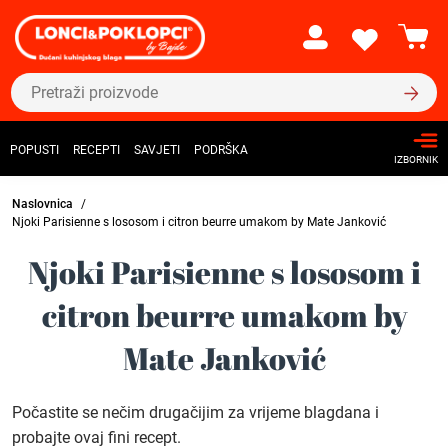
POPUSTI
RECEPTI
SAVJETI
PODRŠKA
IZBORNIK
Naslovnica
Njoki Parisienne s lososom i citron beurre umakom by Mate Janković
Njoki Parisienne s lososom i
citron beurre umakom by
Mate Janković
Počastite se nečim drugačijim za vrijeme blagdana i
probajte ovaj fini recept.