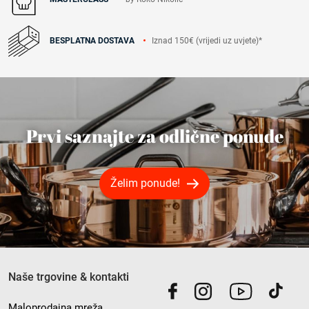
Iznad 150€ (vrijedi uz uvjete)*
BESPLATNA DOSTAVA
Prvi saznajte za odlične ponude
Želim ponude!
Naše trgovine & kontakti
Maloprodajna mreža