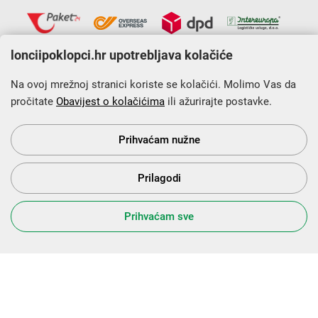
lonciipoklopci.hr upotrebljava kolačiće
Na ovoj mrežnoj stranici koriste se kolačići. Molimo Vas da
pročitate
Obavijest o kolačićima
ili ažurirajte postavke.
Krajnji primatelj financijskog instrumenta sufinanciranog iz
Europskog fonda za regionalni razvoj u sklopu Operativnog
programa „Konkurentnost i kohezija”.
Prihvaćam nužne
Prilagodi
s Vama od 2014. godine!
Prihvaćam sve