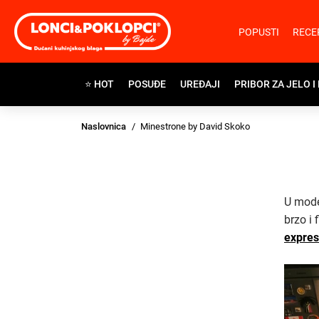
POPUSTI
RECE
⭐ HOT
POSUĐE
UREĐAJI
PRIBOR ZA JELO I
Naslovnica
Minestrone by David Skoko
U mode
brzo i
expres