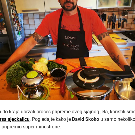
 do kraja ubrzali proces pripreme ovog sjajnog jela, koristili sm
rsa sjeckalicu
. Pogledajte kako je
David Skoko
u samo nekolik
 pripremio super minestrone.