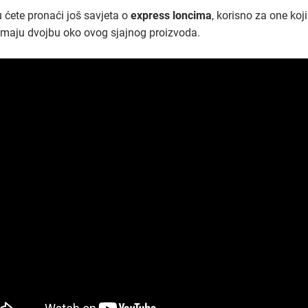
u ćete pronaći još savjeta o
express loncima
, korisno za one koji
 imaju dvojbu oko ovog sjajnog proizvoda.