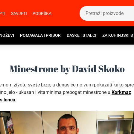
PTI
SAVJETI
PODRŠKA
 NOŽEVI
POMAGALA I PRIBOR
DASKE I STALCI
ZA KUHINJSKI S
Minestrone by David Skoko
rnom životu sve je brzo, a danas ćemo vam pokazati kako spre
 fino jelo - ukusan i vitaminima prebogat minestrone u
Korkmaz
s loncu
.