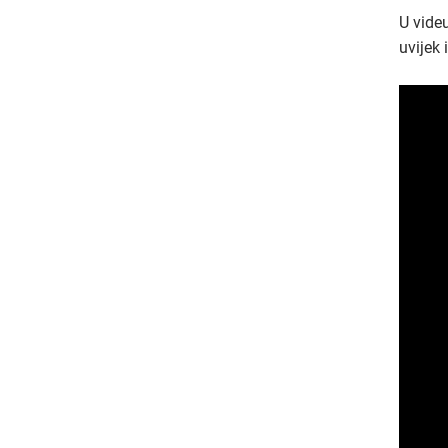
U vide
uvijek