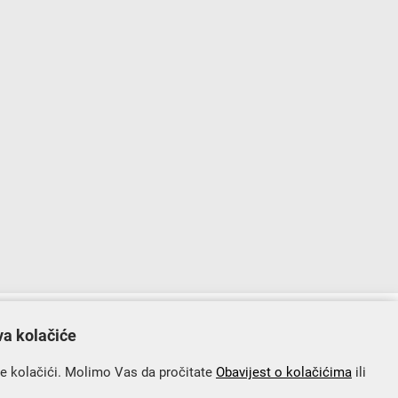
lopu Operativnog programa „Konkurentnost i kohezija”.
va kolačiće
se kolačići. Molimo Vas da pročitate
Obavijest o kolačićima
ili