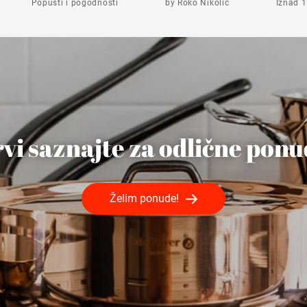
Popusti i pogodnosti
by Roko Nikolić
Iznad 1
vi saznajte za odlične pon
Želim ponude!