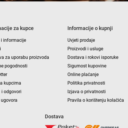
macije za kupce
Informacije o kupnji
 i informacije
Uvjeti prodaje
i
Proizvodi i usluge
va za uporabu proizvoda
Dostava i rokovi isporuke
e pogodnosti
Sigurnost kupovine
tter
Online plaćanje
ka kupcima
Politika privatnosti
 i odgovori
Izjava o privatnosti
 ugovora
Pravila o korištenju kolačića
Dostava