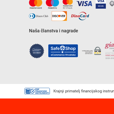
Naša članstva i nagrade
Krajnji primatelj financijskog instr