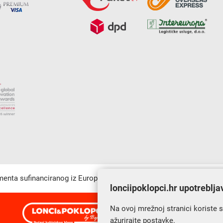
umenta sufinanciranog iz Europskog fonda za regionalni razvoj u sk
lonciipoklopci.hr upotreblja
Na ovoj mrežnoj stranici koriste 
s Vama od 2014. godine!
ažurirajte postavke.