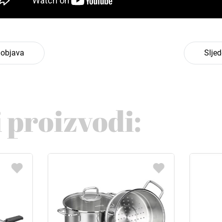
 objava
Slje
 proizvodi: