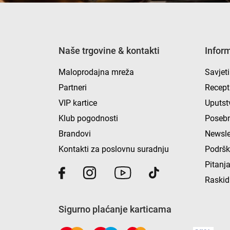
Naše trgovine & kontakti
Infor
Maloprodajna mreža
Savjeti
Partneri
Recept
VIP kartice
Uputst
Klub pogodnosti
Posebn
Brandovi
Newsle
Kontakti za poslovnu suradnju
Podrš
Pitanja
Raskid
Sigurno plaćanje karticama