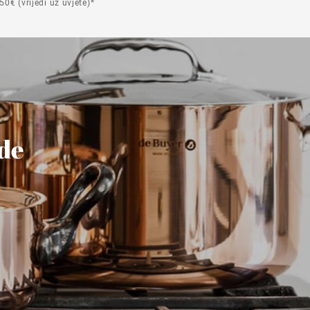
50€ (vrijedi uz uvjete)*
ude