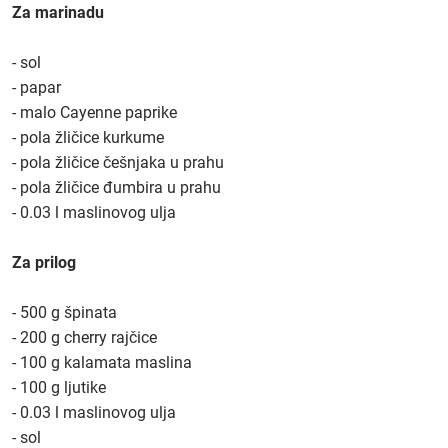
Za marinadu
- sol
- papar
- malo Cayenne paprike
- pola žličice kurkume
- pola žličice češnjaka u prahu
- pola žličice đumbira u prahu
- 0.03 l maslinovog ulja
Za prilog
- 500 g špinata
- 200 g cherry rajčice
- 100 g kalamata maslina
- 100 g ljutike
- 0.03 l maslinovog ulja
- sol