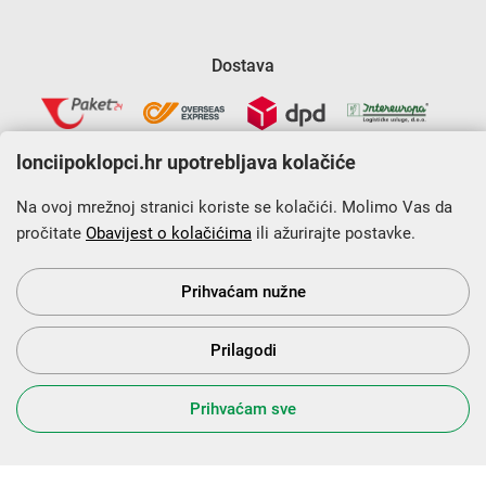
Dostava
lonciipoklopci.hr upotrebljava kolačiće
Na ovoj mrežnoj stranici koriste se kolačići. Molimo Vas da
pročitate
Obavijest o kolačićima
ili ažurirajte postavke.
Krajnji primatelj financijskog instrumenta sufinanciranog iz
Europskog fonda za regionalni razvoj u sklopu Operativnog
programa „Konkurentnost i kohezija”.
Prihvaćam nužne
Prilagodi
s Vama od 2014. godine!
Prihvaćam sve