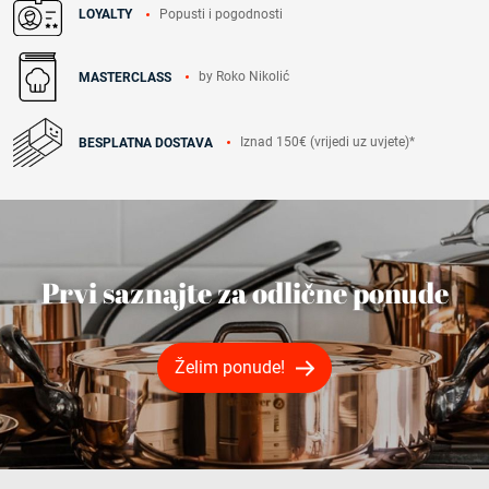
Popusti i pogodnosti
LOYALTY
by Roko Nikolić
MASTERCLASS
Iznad 150€ (vrijedi uz uvjete)*
BESPLATNA DOSTAVA
Prvi saznajte za odlične ponude
Želim ponude!