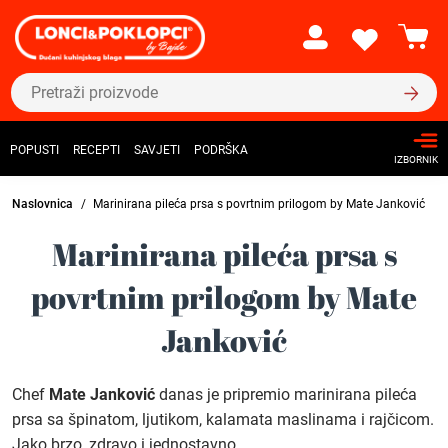
POPUSTI
RECEPTI
SAVJETI
PODRŠKA
IZBORNIK
Naslovnica
Marinirana pileća prsa s povrtnim prilogom by Mate Janković
Marinirana pileća prsa s
povrtnim prilogom by Mate
Janković
Chef
Mate Janković
danas je pripremio marinirana pileća
prsa sa špinatom, ljutikom, kalamata maslinama i rajčicom.
Jako brzo, zdravo i jednostavno.