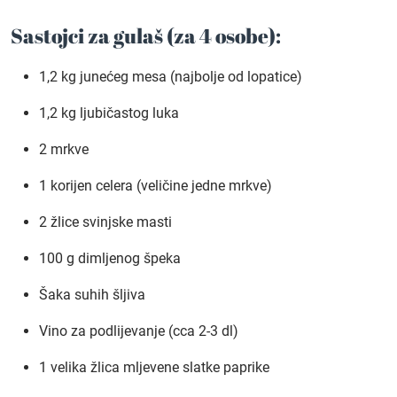
Sastojci za gulaš (za 4 osobe):
1,2 kg junećeg mesa (najbolje od lopatice)
1,2 kg ljubičastog luka
2 mrkve
1 korijen celera (veličine jedne mrkve)
2 žlice svinjske masti
100 g dimljenog špeka
Šaka suhih šljiva
Vino za podlijevanje (cca 2-3 dl)
1 velika žlica mljevene slatke paprike