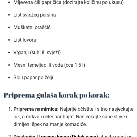
Mljevena čili papričica (dozirajte količinu po ukusu)
List svježeg peršina
Muškatni oraščić
List lovora
Vrganji (suhi ili svježi)
Mesni temeljac ili voda (cca 1,5 l)
Sol i papar po želji
Priprema gulaša korak po korak:
Priprema namirnica:
Najprije očistite i sitno nasjeckajte
luk, a mrkvu i celer naribajte. Nasjeckajte suhe šljive i
dimljeni špek na manje komadiće.
Dinstanje:
U
gusani lonac (Dutch oven)
stavite mast pa