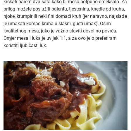
krčkati barem dva sata kako bi meso potpuno omekšalo. Za
prilog možete poslužiti palentu, tjesteninu, knedle od kruha,
njoke, krumpir ili neki fini domaći kruh (jer naravno, najslađe
je umakati komad kruha u slasni, gusti umak). Osim
kvalitetnog mesa, jako je važno staviti dovoljno povrća.
Omjer mesa i luka je uvijek 1:1, a za ovo jelo preferiram
koristiti ljubičasti luk.