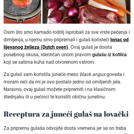
Osim što smo kamado roštilj isprobali za sve vrste pečenja i
dimljenja, u njemu smo pripremali i gulaš koristeći
lonac od
lijevanog željeza (Dutch oven)
. Ovaj gulaš je doista
posebnog okusa, identičan onom pravom
gulašu iz kotlića
koji se satima kuha nad otvorenom vatrom.
Za gulaš sam koristila juneće meso
black angus
goveda i
moram reći da mi je ovo postalo jedno od omiljenih jela.
Naravno, ovaj gulaš možete pripremiti i na klasičnom
štednjaku ili u pećnici te koristiti običnu junetinu.
Receptura za juneći gulaš na lovački
Za pripremu gulaša odvojite dosta vremena jer se on treba