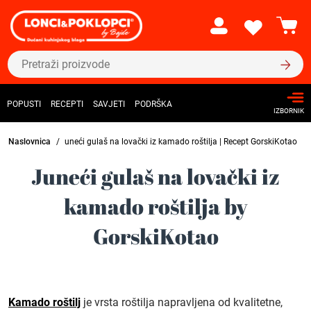
POPUSTI
RECEPTI
SAVJETI
PODRŠKA
IZBORNIK
Naslovnica
uneći gulaš na lovački iz kamado roštilja | Recept GorskiKotao
Juneći gulaš na lovački iz
kamado roštilja by
GorskiKotao
Kamado roštilj
je vrsta roštilja napravljena od kvalitetne,