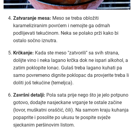
Zatvaranje mesa:
Meso se treba obložiti
karameliziranim povrćem i nemojte ga odmah
podlijevati tekućinom. Neka se polako prži kako bi
ostalo sočno iznutra.
Krčkanje:
Kada ste meso "zatvorili" sa svih strana,
dolijte vino i neka lagano krčka dok ne ispari alkohol, a
zatim poklopite lonac. Gulaš treba lagano kuhati pa
samo povremeno dignite poklopac da provjerite treba li
doliti još tekućine (temeljca).
Završni detalji:
Pola sata prije nego što je jelo potpuno
gotovo, dodajte nasjeckane vrganje te ostale začine
(lovor, muškatni oraščić, čili). Na samom kraju kuhanja
popaprite i posolite po ukusu te pospite svježe
sjeckanim peršinovim listom.