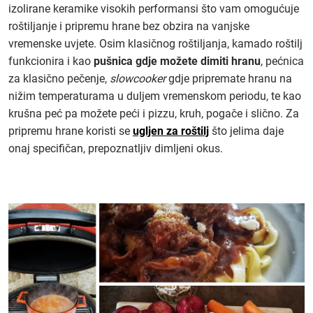
izolirane keramike visokih performansi što vam omogućuje
roštiljanje i pripremu hrane bez obzira na vanjske
vremenske uvjete. Osim klasičnog roštiljanja, kamado roštilj
funkcionira i kao
pušnica gdje možete dimiti hranu
, pećnica
za klasično pečenje,
slowcooker
gdje pripremate hranu na
nižim temperaturama u duljem vremenskom periodu, te kao
krušna peć pa možete peći i pizzu, kruh, pogače i slično. Za
pripremu hrane koristi se
ugljen za roštilj
što jelima daje
onaj specifičan, prepoznatljiv dimljeni okus.