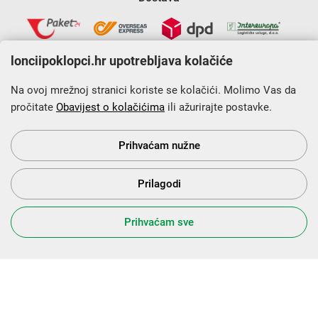
lonciipoklopci.hr upotrebljava kolačiće
Na ovoj mrežnoj stranici koriste se kolačići. Molimo Vas da
pročitate
Obavijest o kolačićima
ili ažurirajte postavke.
Krajnji primatelj financijskog instrumenta sufinanciranog iz
Europskog fonda za regionalni razvoj u sklopu Operativnog
programa „Konkurentnost i kohezija”.
Prihvaćam nužne
Prilagodi
s Vama od 2014. godine!
Prihvaćam sve