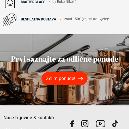
by Roko Nikolić
MASTERCLASS
Iznad 150€ (vrijedi uz uvjete)*
BESPLATNA DOSTAVA
Prvi saznajte za odlične ponude
Želim ponude!
Naše trgovine & kontakti