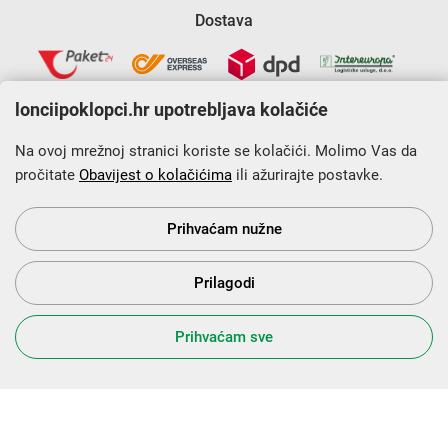
Dostava
lonciipoklopci.hr upotrebljava kolačiće
Na ovoj mrežnoj stranici koriste se kolačići. Molimo Vas da
pročitate
Obavijest o kolačićima
ili ažurirajte postavke.
Krajnji primatelj financijskog instrumenta sufinanciranog iz
Europskog fonda za regionalni razvoj u sklopu Operativnog
programa „Konkurentnost i kohezija”.
Prihvaćam nužne
Prilagodi
s Vama od 2014. godine!
Prihvaćam sve