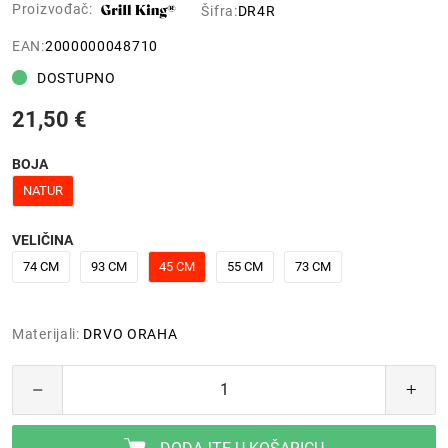
Proizvođač:
Šifra:
DR4R
EAN:
2000000048710
DOSTUPNO
21,50 €
BOJA
NATUR
VELIČINA
74 CM
93 CM
45 CM
55 CM
73 CM
Materijali:
DRVO ORAHA