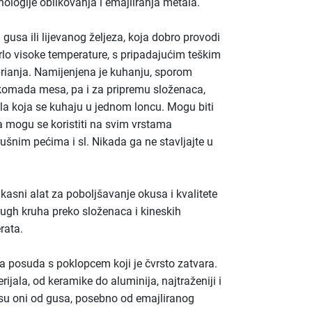
nologije oblikovanja i emajliranja metala.
gusa ili lijevanog željeza, koja dobro provodi
vrlo visoke temperature, s pripadajućim teškim
rianja. Namijenjena je kuhanju, sporom
ih komada mesa, pa i za pripremu složenaca,
jela koja se kuhaju u jednom loncu. Mogu biti
a mogu se koristiti na svim vrstama
ušnim pećima i sl. Nikada ga ne stavljajte u
ikasni alat za poboljšavanje okusa i kvalitete
dough kruha preko složenaca i kineskih
rata.
a posuda s poklopcem koji je čvrsto zatvara.
rijala, od keramike do aluminija, najtraženiji i
i su oni od gusa, posebno od emajliranog