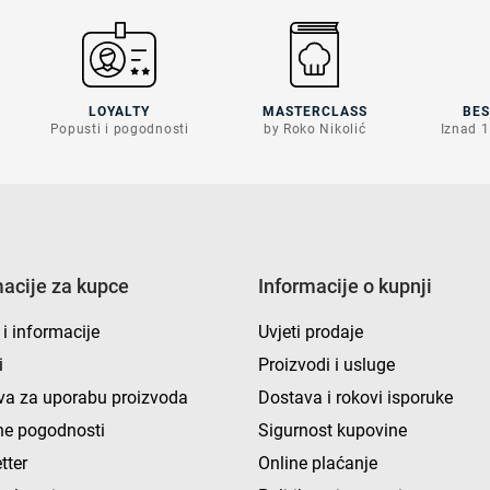
LOYALTY
MASTERCLASS
BE
Popusti i pogodnosti
by Roko Nikolić
Iznad 1
macije za kupce
Informacije o kupnji
 i informacije
Uvjeti prodaje
i
Proizvodi i usluge
va za uporabu proizvoda
Dostava i rokovi isporuke
e pogodnosti
Sigurnost kupovine
tter
Online plaćanje