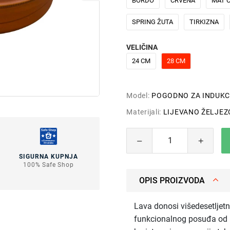
BORDO
CRVENA
MAT 
SPRING ŽUTA
TIRKIZNA
VELIČINA
24 CM
28 CM
Model:
POGODNO ZA INDUKC
Materijali:
LIJEVANO ŽELJEZ
SIGURNA KUPNJA
100% Safe Shop
OPIS PROIZVODA
Lava donosi višedesetljetno
funkcionalnog posuđa od li