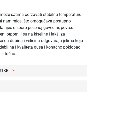
 može satima održavati stabilnu temperaturu
šini namirnica, što omogućava postupno
ila riječ o sporo pečenoj govedini, povrću ili
eni otporniji su na kiseline i lakši za
 su da dubina i veličina odgovaraju jelima koja
 debljina i kvaliteta gusa i konačno poklopac
o i točno.
TIKE