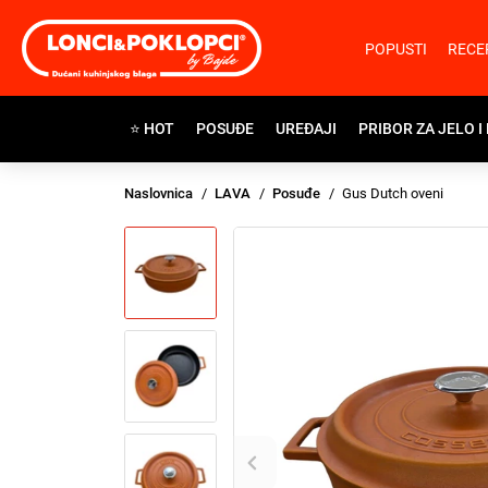
POPUSTI
RECE
⭐ HOT
POSUĐE
UREĐAJI
PRIBOR ZA JELO I
Naslovnica
LAVA
Posuđe
Gus Dutch oveni