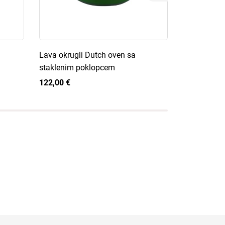
Lava okrugli Dutch oven sa
Grill King C
staklenim poklopcem
Dutch oven
122,00 €
63,90 €
1