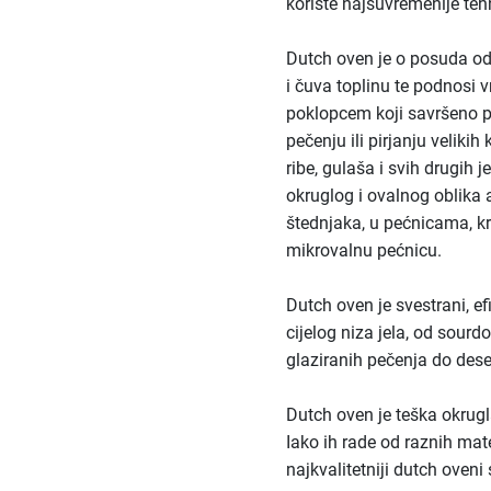
koriste najsuvremenije teh
Dutch oven je o posuda od 
i čuva toplinu te podnosi 
poklopcem koji savršeno p
pečenju ili pirjanju velik
ribe, gulaša i svih drugih 
okruglog i ovalnog oblika 
štednjaka, u pećnicama, kr
mikrovalnu pećnicu.
Dutch oven je svestrani, ef
cijelog niza jela, od sour
glaziranih pečenja do dese
Dutch oven je teška okrugl
Iako ih rade od raznih mate
najkvalitetniji dutch oven