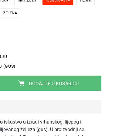
CRNA
MAT ŽUTA
NARANČASTA
PLAVA
ZELENA
IJU
O (GUS)
DODAJTE U KOŠARICU
 iskustvo u izradi vrhunskog, lijepog i
jevanog željeza (gus). U proizvodnji se