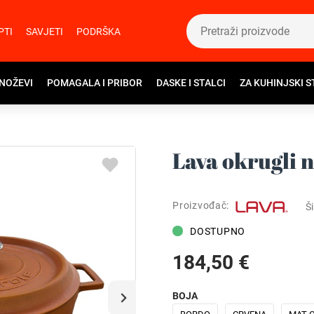
PTI
SAVJETI
PODRŠKA
 NOŽEVI
POMAGALA I PRIBOR
DASKE I STALCI
ZA KUHINJSKI S
Lava okrugli 
Proizvođač:
Ši
DOSTUPNO
184,50 €
BOJA