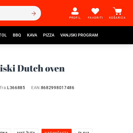
PROFIL
FAVORITI
KOŠARICA
TOL
BBQ
KAVA
PIZZA
VANJSKI PROGRAM
niski Dutch oven
fra:
L366885
EAN:
8682998017486