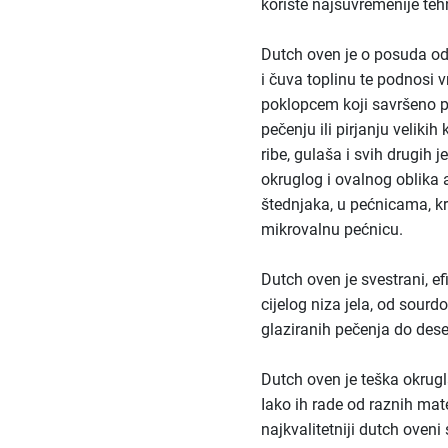
koriste najsuvremenije teh
Dutch oven je o posuda od 
i čuva toplinu te podnosi 
poklopcem koji savršeno p
pečenju ili pirjanju velik
ribe, gulaša i svih drugih 
okruglog i ovalnog oblika 
štednjaka, u pećnicama, kr
mikrovalnu pećnicu.
Dutch oven je svestrani, ef
cijelog niza jela, od sour
glaziranih pečenja do dese
Dutch oven je teška okrugl
Iako ih rade od raznih mate
najkvalitetniji dutch oven