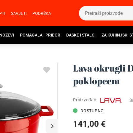
PTI
SAVJETI
PODRŠKA
 NOŽEVI
POMAGALA I PRIBOR
DASKE I STALCI
ZA KUHINJSKI S
Lava okrugli 
poklopcem
Proizvođač:
Ši
DOSTUPNO
141,00 €