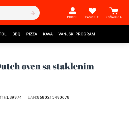
PROFIL
FAVORITI
KOŠARICA
TOL
BBQ
PIZZA
KAVA
VANJSKI PROGRAM
Dutch oven sa staklenim
fra:
L89974
EAN:
8680215490678