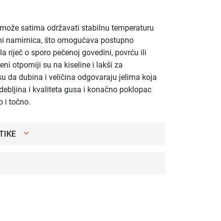
 može satima održavati stabilnu temperaturu
šini namirnica, što omogućava postupno
ila riječ o sporo pečenoj govedini, povrću ili
eni otporniji su na kiseline i lakši za
 su da dubina i veličina odgovaraju jelima koja
 debljina i kvaliteta gusa i konačno poklopac
o i točno.
TIKE