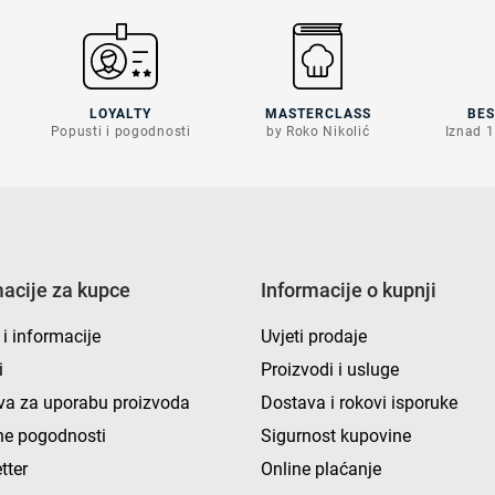
LOYALTY
MASTERCLASS
BE
Popusti i pogodnosti
by Roko Nikolić
Iznad 1
macije za kupce
Informacije o kupnji
 i informacije
Uvjeti prodaje
i
Proizvodi i usluge
va za uporabu proizvoda
Dostava i rokovi isporuke
e pogodnosti
Sigurnost kupovine
tter
Online plaćanje