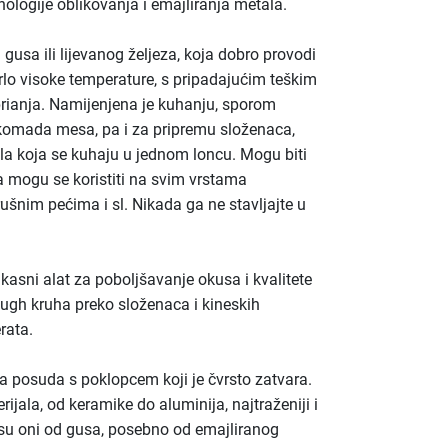
nologije oblikovanja i emajliranja metala.
gusa ili lijevanog željeza, koja dobro provodi
vrlo visoke temperature, s pripadajućim teškim
rianja. Namijenjena je kuhanju, sporom
ih komada mesa, pa i za pripremu složenaca,
jela koja se kuhaju u jednom loncu. Mogu biti
a mogu se koristiti na svim vrstama
ušnim pećima i sl. Nikada ga ne stavljajte u
ikasni alat za poboljšavanje okusa i kvalitete
dough kruha preko složenaca i kineskih
rata.
a posuda s poklopcem koji je čvrsto zatvara.
rijala, od keramike do aluminija, najtraženiji i
i su oni od gusa, posebno od emajliranog