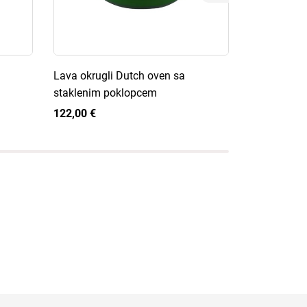
Lava okrugli Dutch oven sa
Grill King C
staklenim poklopcem
Dutch oven
122,00 €
63,90 €
1