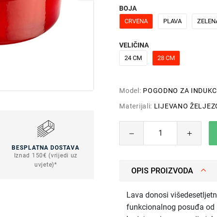
BOJA
CRVENA
PLAVA
ZELEN
VELIČINA
24 CM
28 CM
Model:
POGODNO ZA INDUKC
Materijali:
LIJEVANO ŽELJEZ
BESPLATNA DOSTAVA
Iznad 150€ (vrijedi uz
uvjete)*
OPIS PROIZVODA
Lava donosi višedesetljetno
funkcionalnog posuđa od li