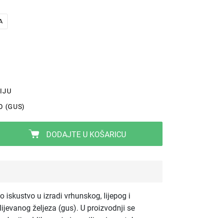
A
IJU
O (GUS)
DODAJTE U KOŠARICU
 iskustvo u izradi vrhunskog, lijepog i
jevanog željeza (gus). U proizvodnji se