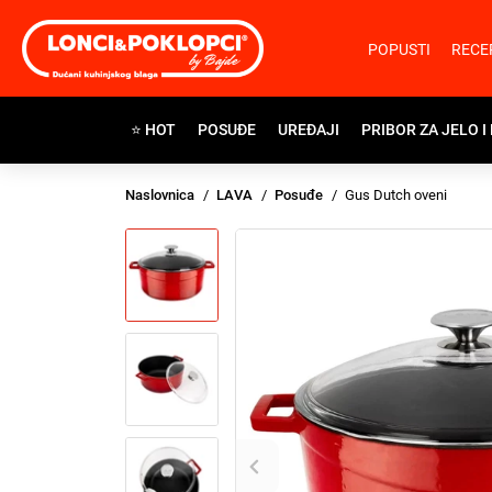
POPUSTI
RECE
⭐ HOT
POSUĐE
UREĐAJI
PRIBOR ZA JELO I
Naslovnica
LAVA
Posuđe
Gus Dutch oveni