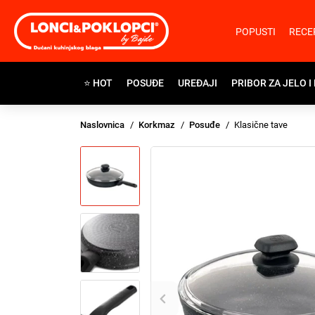
POPUSTI
RECE
⭐ HOT
POSUĐE
UREĐAJI
PRIBOR ZA JELO I
Naslovnica
Korkmaz
Posuđe
Klasične tave