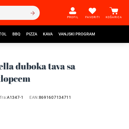
PROFIL
FAVORITI
KOŠARICA
TOL
BBQ
PIZZA
KAVA
VANJSKI PROGRAM
la duboka tava sa
klopcem
fra:
A1347-1
EAN:
8691607134711