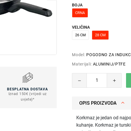
BOJA
CRNA
VELIČINA
26 CM
28 CM
Model:
POGODNO ZA INDUKC
Materijali:
ALUMINIJ/PTFE
BESPLATNA DOSTAVA
Iznad 150€ (vrijedi uz
uvjete)*
OPIS PROIZVODA
Korkmaz je jedan od najpo
kuhanje. Korkmaz je turski 