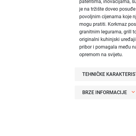
patentima, inovacijama, s
je na tržište doveo posuđ
povoljnim cijenama koje nj
mogu pratiti. Korkmaz pos
granitnim legurama, grill to
originalni kuhinjski uređa
pribor i pomagala među 
opremom na svijetu.
TEHNIČKE KARAKTERIS
BRZE INFORMACIJE