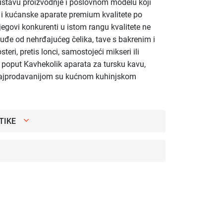
ustavu proizvodnje i poslovnom modelu koji
e i kućanske aparate premium kvalitete po
egovi konkurenti u istom rangu kvalitete ne
uđe od nehrđajućeg čelika, tave s bakrenim i
steri, pretis lonci, samostojeći mikseri ili
ji poput Kavhekolik aparata za tursku kavu,
najprodavanijom su kućnom kuhinjskom
TIKE