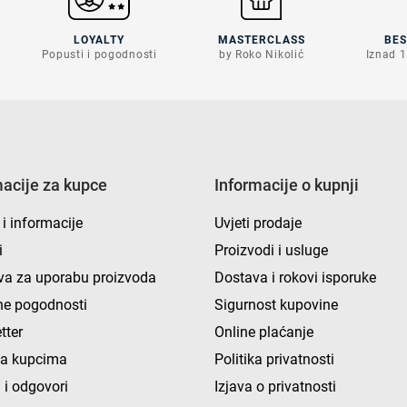
LOYALTY
MASTERCLASS
BE
Popusti i pogodnosti
by Roko Nikolić
Iznad 1
macije za kupce
Informacije o kupnji
 i informacije
Uvjeti prodaje
i
Proizvodi i usluge
va za uporabu proizvoda
Dostava i rokovi isporuke
e pogodnosti
Sigurnost kupovine
tter
Online plaćanje
ka kupcima
Politika privatnosti
 i odgovori
Izjava o privatnosti