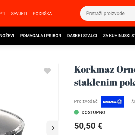
PTI
SAVJETI
PODRŠKA
 NOŽEVI
POMAGALA I PRIBOR
DASKE I STALCI
ZA KUHINJSKI S
Korkmaz Ornel
staklenim po
Proizvođač:
Ši
DOSTUPNO
50,50 €