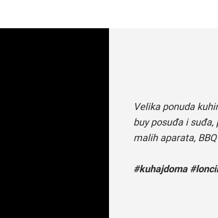
Velika ponuda kuhi
buy posuđa i suđa, 
malih aparata, BBQ
#kuhajdoma #loncii