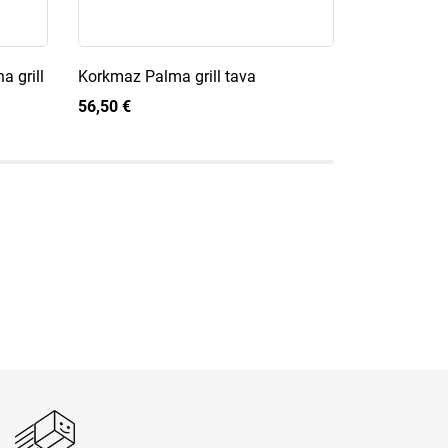
 grill
Korkmaz Palma grill tava
Korkmaz Gu
tava
56,50 €
55,50 €