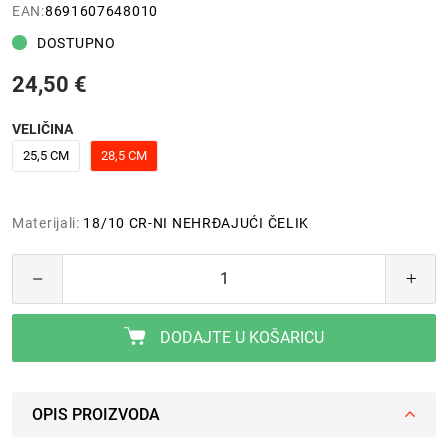
EAN:
8691607648010
DOSTUPNO
24,50 €
VELIČINA
25,5 CM
28,5 CM
Materijali:
18/10 CR-NI NEHRĐAJUĆI ČELIK
DODAJTE U KOŠARICU
OPIS PROIZVODA