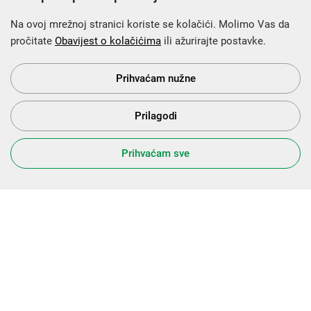
Na ovoj mrežnoj stranici koriste se kolačići. Molimo Vas da
pročitate
Obavijest o kolačićima
ili ažurirajte postavke.
Krajnji primatelj financijskog instrumenta sufinanciranog iz
Europskog fonda za regionalni razvoj u sklopu Operativnog
programa „Konkurentnost i kohezija”.
Prihvaćam nužne
Prilagodi
s Vama od 2014. godine!
Prihvaćam sve