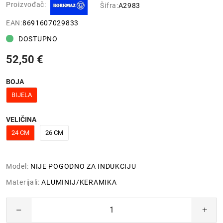
Proizvođač:
Šifra:
A2983
EAN:
8691607029833
DOSTUPNO
52,50 €
BOJA
BIJELA
VELIČINA
24 CM
26 CM
Model:
NIJE POGODNO ZA INDUKCIJU
Materijali:
ALUMINIJ/KERAMIKA