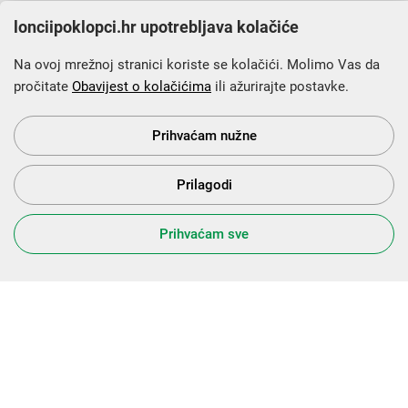
lonciipoklopci.hr upotrebljava kolačiće
Na ovoj mrežnoj stranici koriste se kolačići. Molimo Vas da
pročitate
Obavijest o kolačićima
ili ažurirajte postavke.
Krajnji primatelj financijskog instrumenta sufinanciranog iz
Europskog fonda za regionalni razvoj u sklopu Operativnog
programa „Konkurentnost i kohezija”.
Prihvaćam nužne
Prilagodi
s Vama od 2014. godine!
Prihvaćam sve