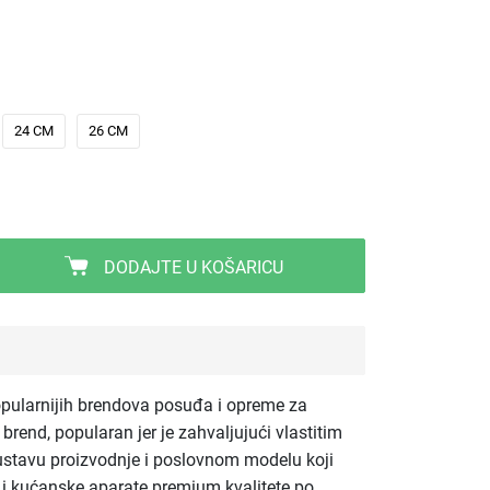
24 CM
26 CM
DODAJTE U KOŠARICU
pularnijih brendova posuđa i opreme za
brend, popularan jer je zahvaljujući vlastitim
ustavu proizvodnje i poslovnom modelu koji
e i kućanske aparate premium kvalitete po