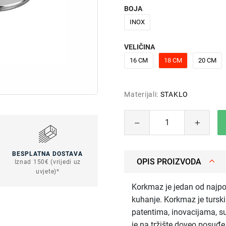
BOJA
INOX
VELIČINA
16 CM
18 CM
20 CM
Materijali:
STAKLO
BESPLATNA DOSTAVA
OPIS PROIZVODA
Iznad 150€ (vrijedi uz
uvjete)*
Korkmaz je jedan od najpo
kuhanje. Korkmaz je turski 
patentima, inovacijama, s
je na tržište doveo posuđ