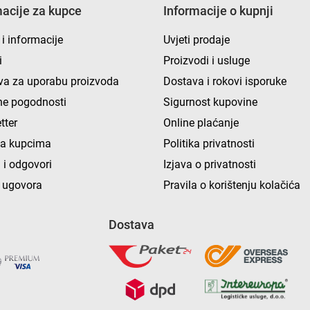
macije za kupce
Informacije o kupnji
 i informacije
Uvjeti prodaje
i
Proizvodi i usluge
va za uporabu proizvoda
Dostava i rokovi isporuke
e pogodnosti
Sigurnost kupovine
tter
Online plaćanje
ka kupcima
Politika privatnosti
 i odgovori
Izjava o privatnosti
 ugovora
Pravila o korištenju kolačića
Dostava