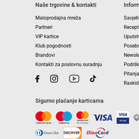
Naše trgovine & kontakti
Infor
Maloprodajna mreža
Savjeti
Partneri
Recept
VIP kartice
Uputst
Klub pogodnosti
Posebn
Brandovi
Newsle
Kontakti za poslovnu suradnju
Podrš
Pitanja
Raskid
Sigurno plaćanje karticama