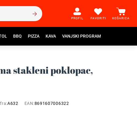
PROFIL
FAVORITI
KOŠARICA
TOL
BBQ
PIZZA
KAVA
VANJSKI PROGRAM
a stakleni poklopac,
fra:
A632
EAN:
8691607006322