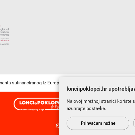
umenta sufinanciranog iz Europskog fonda za regionalni razvoj u sk
lonciipoklopci.hr upotreblja
Na ovoj mrežnoj stranici koriste 
s Vama od 2014. godine!
ažurirajte postavke.
Prihvaćam nužne