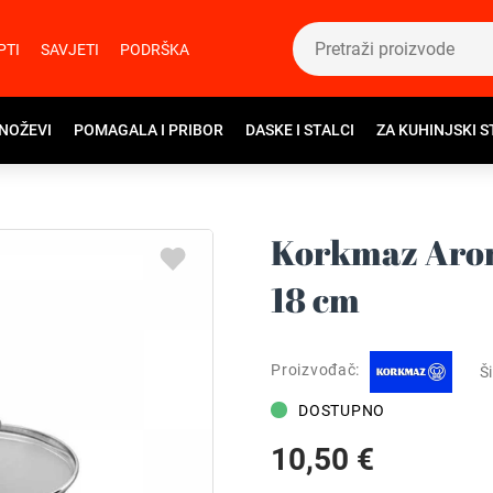
PTI
SAVJETI
PODRŠKA
 NOŽEVI
POMAGALA I PRIBOR
DASKE I STALCI
ZA KUHINJSKI S
Korkmaz Arom
18 cm
Proizvođač:
Ši
DOSTUPNO
10,50 €