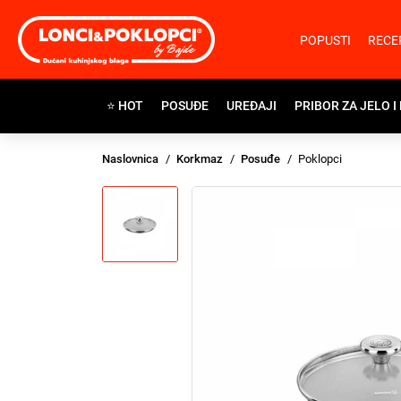
POPUSTI
RECE
⭐ HOT
POSUĐE
UREĐAJI
PRIBOR ZA JELO I
Naslovnica
Korkmaz
Posuđe
Poklopci