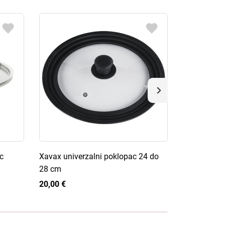
c
Xavax univerzalni poklopac 24 do
Xavax unive
28 cm
20 cm
20,00 €
13,74 €