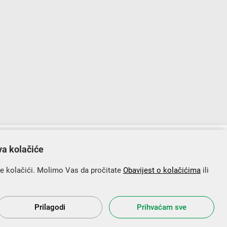
lopu Operativnog programa „Konkurentnost i kohezija”.
va kolačiće
se kolačići. Molimo Vas da pročitate
Obavijest o kolačićima
ili
Prilagodi
Prihvaćam sve