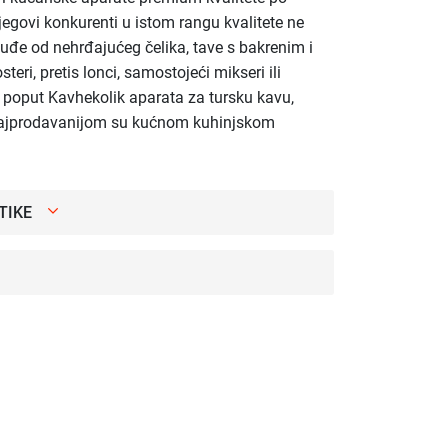
egovi konkurenti u istom rangu kvalitete ne
uđe od nehrđajućeg čelika, tave s bakrenim i
steri, pretis lonci, samostojeći mikseri ili
ji poput Kavhekolik aparata za tursku kavu,
najprodavanijom su kućnom kuhinjskom
TIKE