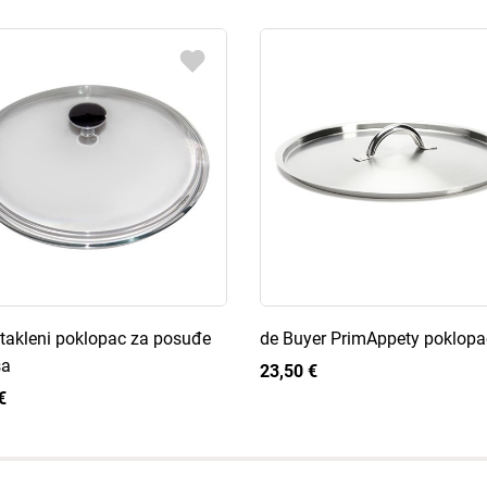
takleni poklopac za posuđe
de Buyer PrimAppety poklopa
sa
23,50 €
€