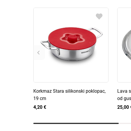
Korkmaz Stara silikonski poklopac,
Lava s
19 cm
od gu
4,20 €
25,00 