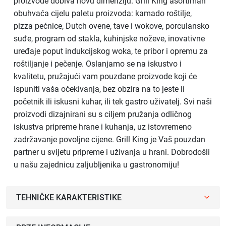
proizvode dobiva novu dimenziju. Grill King asortiman
obuhvaća cijelu paletu proizvoda: kamado roštilje,
pizza pećnice, Dutch ovene, tave i wokove, porculansko
suđe, program od stakla, kuhinjske noževe, inovativne
uređaje poput indukcijskog woka, te pribor i opremu za
roštiljanje i pečenje. Oslanjamo se na iskustvo i
kvalitetu, pružajući vam pouzdane proizvode koji će
ispuniti vaša očekivanja, bez obzira na to jeste li
početnik ili iskusni kuhar, ili tek gastro uživatelj. Svi naši
proizvodi dizajnirani su s ciljem pružanja odličnog
iskustva pripreme hrane i kuhanja, uz istovremeno
zadržavanje povoljne cijene. Grill King je Vaš pouzdan
partner u svijetu pripreme i uživanja u hrani. Dobrodošli
u našu zajednicu zaljubljenika u gastronomiju!
TEHNIČKE KARAKTERISTIKE