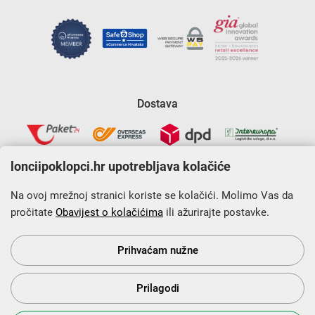
Dostava
lonciipoklopci.hr upotrebljava kolačiće
Na ovoj mrežnoj stranici koriste se kolačići. Molimo Vas da
pročitate
Obavijest o kolačićima
ili ažurirajte postavke.
Krajnji primatelj financijskog instrumenta sufinanciranog iz
Europskog fonda za regionalni razvoj u sklopu Operativnog
programa „Konkurentnost i kohezija”.
Prihvaćam nužne
Prilagodi
s Vama od 2014. godine!