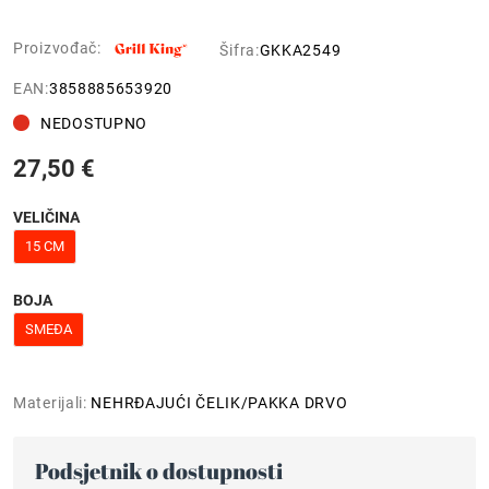
Proizvođač:
Šifra:
GKKA2549
EAN:
3858885653920
NEDOSTUPNO
27,50 €
VELIČINA
15 CM
BOJA
SMEĐA
Materijali:
NEHRĐAJUĆI ČELIK/PAKKA DRVO
Podsjetnik o dostupnosti