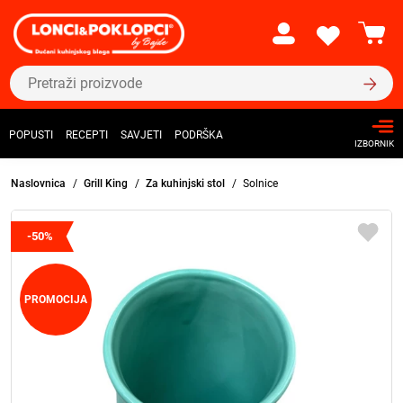
POPUSTI
RECEPTI
SAVJETI
PODRŠKA
IZBORNIK
Naslovnica
Grill King
Za kuhinjski stol
Solnice
-50%
PROMOCIJA