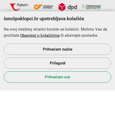
lonciipoklopci.hr upotrebljava kolačiće
Na ovoj mrežnoj stranici koriste se kolačići. Molimo Vas da
pročitate
Obavijest o kolačićima
ili ažurirajte postavke.
Krajnji primatelj financijskog instrumenta sufinanciranog iz
Europskog fonda za regionalni razvoj u sklopu Operativnog
programa „Konkurentnost i kohezija”.
Prihvaćam nužne
Prilagodi
s Vama od 2014. godine!
Prihvaćam sve