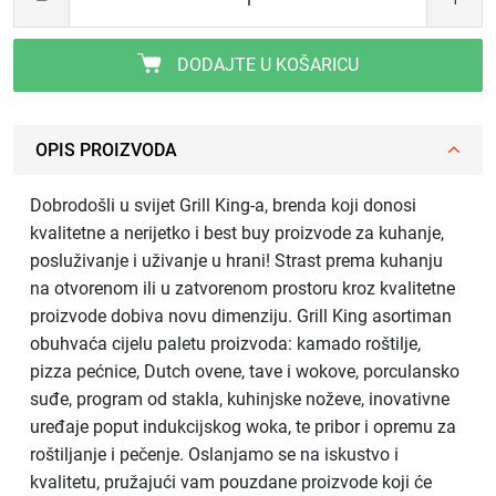
DODAJTE U KOŠARICU
OPIS PROIZVODA
Dobrodošli u svijet Grill King-a, brenda koji donosi
kvalitetne a nerijetko i best buy proizvode za kuhanje,
posluživanje i uživanje u hrani! Strast prema kuhanju
na otvorenom ili u zatvorenom prostoru kroz kvalitetne
proizvode dobiva novu dimenziju. Grill King asortiman
obuhvaća cijelu paletu proizvoda: kamado roštilje,
pizza pećnice, Dutch ovene, tave i wokove, porculansko
suđe, program od stakla, kuhinjske noževe, inovativne
uređaje poput indukcijskog woka, te pribor i opremu za
roštiljanje i pečenje. Oslanjamo se na iskustvo i
kvalitetu, pružajući vam pouzdane proizvode koji će