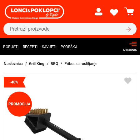
POPUSTI
RECEPTI
SAVJETI
PODRŠKA
IZBORNIK
Naslovnica
Grill King
BBQ
Pribor za roštiljanje
-40%
PROMOCIJA