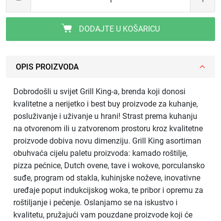
DODAJTE U KOŠARICU
OPIS PROIZVODA
Dobrodošli u svijet Grill King-a, brenda koji donosi
kvalitetne a nerijetko i best buy proizvode za kuhanje,
posluživanje i uživanje u hrani! Strast prema kuhanju
na otvorenom ili u zatvorenom prostoru kroz kvalitetne
proizvode dobiva novu dimenziju. Grill King asortiman
obuhvaća cijelu paletu proizvoda: kamado roštilje,
pizza pećnice, Dutch ovene, tave i wokove, porculansko
suđe, program od stakla, kuhinjske noževe, inovativne
uređaje poput indukcijskog woka, te pribor i opremu za
roštiljanje i pečenje. Oslanjamo se na iskustvo i
kvalitetu, pružajući vam pouzdane proizvode koji će