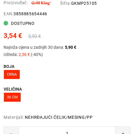
Proizvođač:
Šifra:
GKMP25105
EAN:
3858885654446
DOSTUPNO
3,54 €
5,90 €
Najniža cijena u zadnjih 30 dana:
5,90 €
Ušteda:
2,36 €
(-40%)
BOJA
CRNA
VELIČINA
36 CM
Materijali:
NEHRĐAJUĆI ČELIK/MESING/PP