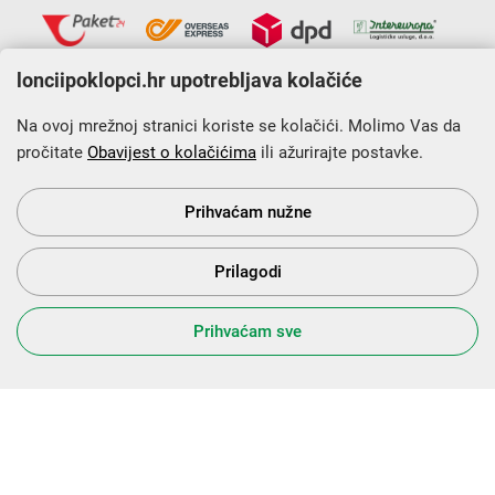
lonciipoklopci.hr upotrebljava kolačiće
Na ovoj mrežnoj stranici koriste se kolačići. Molimo Vas da
pročitate
Obavijest o kolačićima
ili ažurirajte postavke.
Krajnji primatelj financijskog instrumenta sufinanciranog iz
Europskog fonda za regionalni razvoj u sklopu Operativnog
programa „Konkurentnost i kohezija”.
Prihvaćam nužne
Prilagodi
s Vama od 2014. godine!
Prihvaćam sve