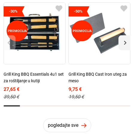
-30%
-50%
PROMOCIJA
PROMOCIJA
Grill King BBQ Essentials 4u1 set
Grill King BBQ Cast Iron uteg za
za roštiljanje u kutiji
meso
27,65 €
9,75 €
39,50 €
19,50 €
pogledajte sve