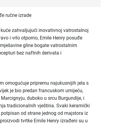
e ručne izrade
 kuće zahvaljujući inovativnoj vatrostalnoj
ravo i vrlo otporno, Emile Henry posuđe
 mješavine gline bogate vatrostalnim
ecepturi bez naftnih derivata i
m omogućuje pripremu najukusnijih jela s
ijek je bio predan francuskom umijeću,
u Marcignyju, duboko u srcu Burgundije, i
a tradicionalnih vještina. Svaki keramički
i potpisan od strane jednog od majstora iz
 proizvodi tvrtke Emile Henry izrađeni su u