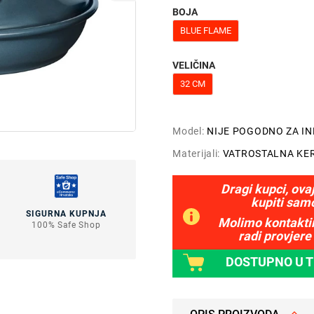
BOJA
BLUE FLAME
VELIČINA
32 CM
Model:
NIJE POGODNO ZA I
Materijali:
VATROSTALNA KE
Dragi kupci, ova
kupiti sam
SIGURNA KUPNJA
Molimo kontaktir
100% Safe Shop
radi provjere 
DOSTUPNO U 