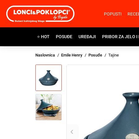
POPUSTI
RECE
⭐ HOT
POSUĐE
UREĐAJI
PRIBOR ZA JELO I
Naslovnica
Emile Henry
Posuđe
Tajine