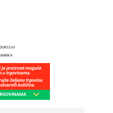
NDUKCIJU
RAMIKA
j je proizvod moguće
o u trgovinama.
ajte željenu trgovinu
stvarnih količina.
TRGOVINAMA