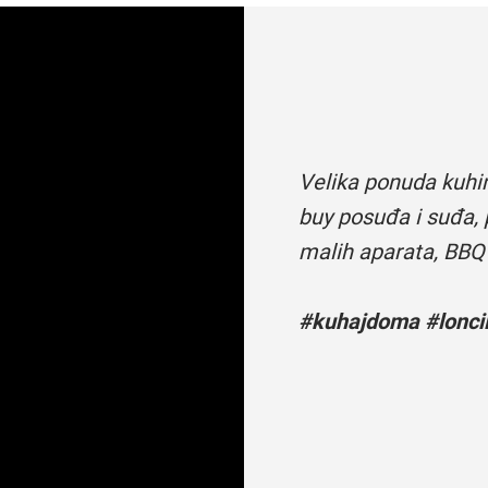
Velika ponuda kuhi
buy posuđa i suđa, 
malih aparata, BBQ
#kuhajdoma #loncii