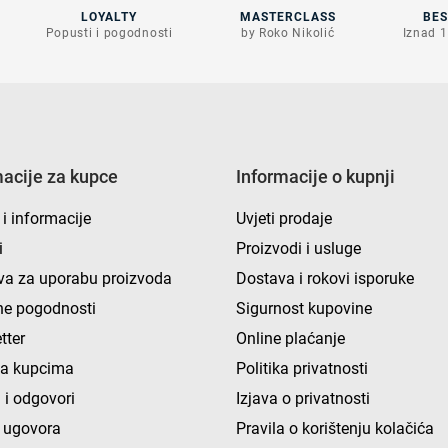
LOYALTY
MASTERCLASS
BE
Popusti i pogodnosti
by Roko Nikolić
Iznad 1
macije za kupce
Informacije o kupnji
 i informacije
Uvjeti prodaje
i
Proizvodi i usluge
va za uporabu proizvoda
Dostava i rokovi isporuke
e pogodnosti
Sigurnost kupovine
tter
Online plaćanje
ka kupcima
Politika privatnosti
 i odgovori
Izjava o privatnosti
 ugovora
Pravila o korištenju kolačića