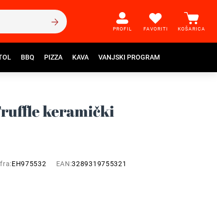
PROFIL
FAVORITI
KOŠARICA
TOL
BBQ
PIZZA
KAVA
VANJSKI PROGRAM
ruffle keramički
fra:
EH975532
EAN:
3289319755321