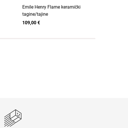
Emile Henry Flame keramički
Emile Henry
tagine/tajine
tagine/tajin
109,00 €
39,00 €