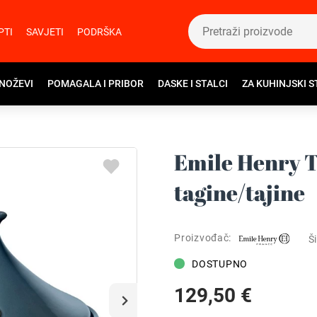
PTI
SAVJETI
PODRŠKA
 NOŽEVI
POMAGALA I PRIBOR
DASKE I STALCI
ZA KUHINJSKI S
Emile Henry T
tagine/tajine
Proizvođač:
Ši
DOSTUPNO
129,50 €