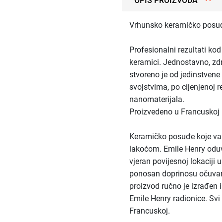
OPIS PROIZVODA
Vrhunsko keramičko posuđ
Profesionalni rezultati kod
keramici. Jednostavno, zd
stvoreno je od jedinstvene
svojstvima, po cijenjenoj r
nanomaterijala.
Proizvedeno u Francuskoj
Keramičko posuđe koje va
lakoćom. Emile Henry oduv
vjeran povijesnoj lokaciji 
ponosan doprinosu očuvanj
proizvod ručno je izrađen 
Emile Henry radionice. Svi
Francuskoj.