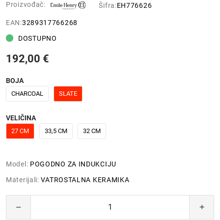
Proizvođač:
Šifra:
EH776626
EAN:
3289317766268
DOSTUPNO
192,00 €
BOJA
CHARCOAL
SLATE
VELIČINA
27 CM
33,5 CM
32 CM
Model:
POGODNO ZA INDUKCIJU
Materijali:
VATROSTALNA KERAMIKA