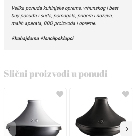
Velika ponuda kuhinjske opreme, vrhunskog i best
buy posuđa i suđa, pomagala, pribora i noževa,
malih aparata, BBQ proizvoda i opreme.
#kuhajdoma #lonciipoklopci
Slični proizvodi u ponudi