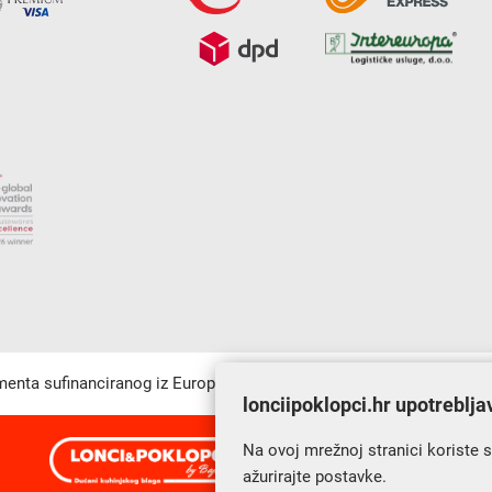
umenta sufinanciranog iz Europskog fonda za regionalni razvoj u sk
lonciipoklopci.hr upotreblja
Na ovoj mrežnoj stranici koriste 
s Vama od 2014. godine!
ažurirajte postavke.