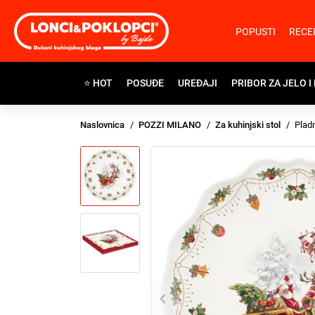
POPUSTI
RECE
⭐ HOT
POSUĐE
UREĐAJI
PRIBOR ZA JELO I
Naslovnica
POZZI MILANO
Za kuhinjski stol
Pladn