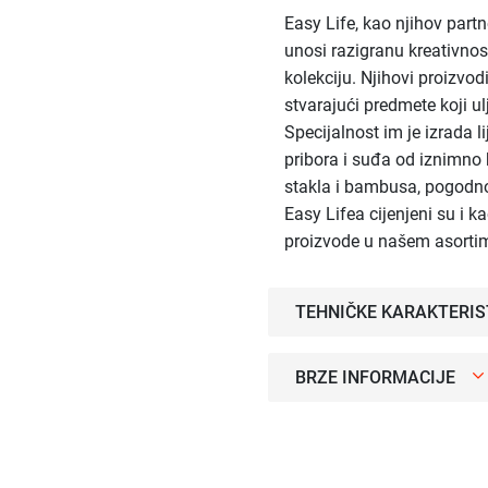
Easy Life, kao njihov part
unosi razigranu kreativno
kolekciju. Njihovi proizvod
stvarajući predmete koji u
Specijalnost im je izrada l
pribora i suđa od iznimno 
stakla i bambusa, pogodno
Easy Lifea cijenjeni su i k
proizvode u našem asorti
TEHNIČKE KARAKTERIS
BRZE INFORMACIJE