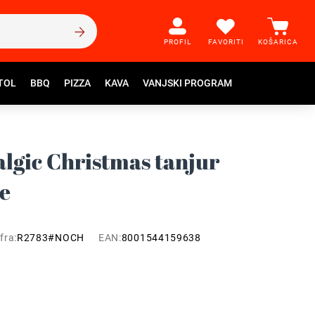
PROFIL
FAVORITI
KOŠARICA
TOL
BBQ
PIZZA
KAVA
VANJSKI PROGRAM
algic Christmas tanjur
je
fra:
R2783#NOCH
EAN:
8001544159638