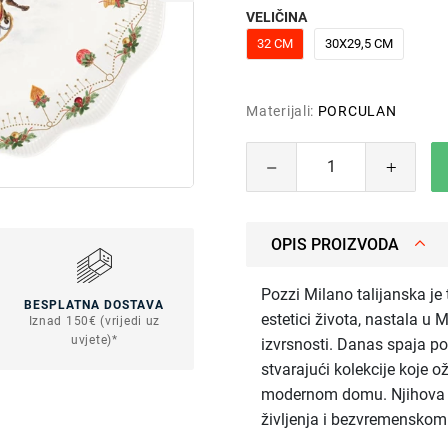
VELIČINA
32 CM
30X29,5 CM
Materijali:
PORCULAN
OPIS PROIZVODA
Pozzi Milano talijanska je
BESPLATNA DOSTAVA
estetici života, nastala u 
Iznad 150€ (vrijedi uz
uvjete)*
izvrsnosti. Danas spaja pov
stvarajući kolekcije koje o
modernom domu. Njihova filo
življenja i bezvremenskom