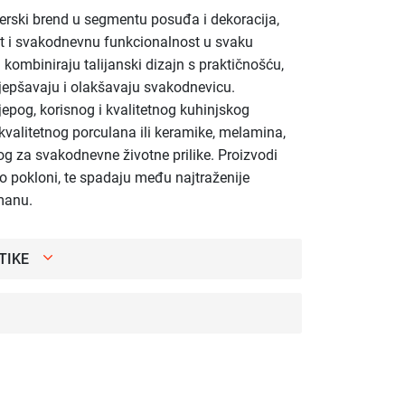
nerski brend u segmentu posuđa i dekoracija,
st i svakodnevnu funkcionalnost u svaku
i kombiniraju talijanski dizajn s praktičnošću,
ljepšavaju i olakšavaju svakodnevicu.
ijepog, korisnog i kvalitetnog kuhinjskog
kvalitetnog porculana ili keramike, melamina,
g za svakodnevne životne prilike. Proizvodi
ao pokloni, te spadaju među najtraženije
manu.
TIKE