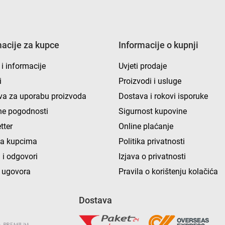
macije za kupce
Informacije o kupnji
 i informacije
Uvjeti prodaje
i
Proizvodi i usluge
va za uporabu proizvoda
Dostava i rokovi isporuke
e pogodnosti
Sigurnost kupovine
tter
Online plaćanje
ka kupcima
Politika privatnosti
 i odgovori
Izjava o privatnosti
 ugovora
Pravila o korištenju kolačića
Dostava