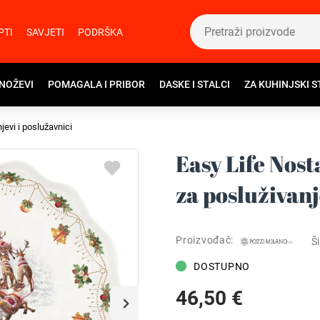
PTI
SAVJETI
PODRŠKA
 NOŽEVI
POMAGALA I PRIBOR
DASKE I STALCI
ZA KUHINJSKI S
jevi i poslužavnici
Easy Life Nost
za posluživan
Proizvođač:
Ši
DOSTUPNO
46,50 €