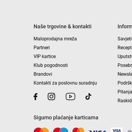
Naše trgovine & kontakti
Infor
Maloprodajna mreža
Savjeti
Partneri
Recept
VIP kartice
Uputst
Klub pogodnosti
Posebn
Brandovi
Newsle
Kontakti za poslovnu suradnju
Podrš
Pitanja
Raskid
Sigurno plaćanje karticama