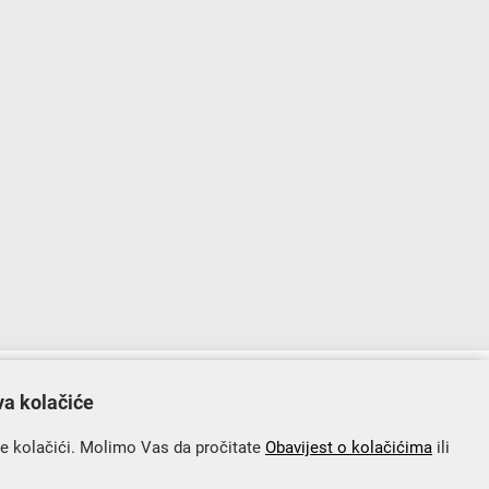
lopu Operativnog programa „Konkurentnost i kohezija”.
va kolačiće
se kolačići. Molimo Vas da pročitate
Obavijest o kolačićima
ili