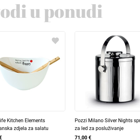
vodi u ponudi
ife Kitchen Elements
Pozzi Milano Silver Nights s
anska zdjela za salatu
za led za posluživanje
€
71,00 €