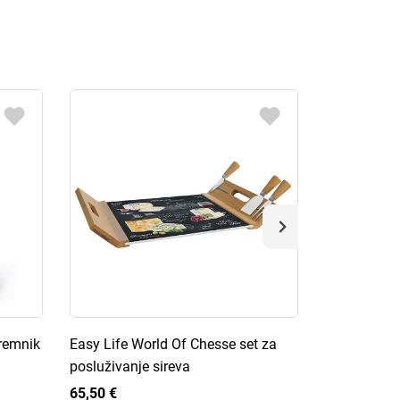
premnik
Easy Life World Of Chesse set za
Easy Life K
posluživanje sireva
kuhinjskog 
65,50 €
65,50 €