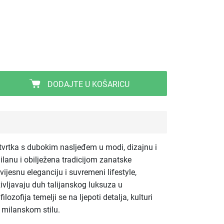
DODAJTE U KOŠARICU
 tvrtka s dubokim nasljeđem u modi, dizajnu i
Milanu i obilježena tradicijom zanatske
ijesnu eleganciju i suvremeni lifestyle,
življavaju duh talijanskog luksuza u
zofija temelji se na ljepoti detalja, kulturi
 milanskom stilu.