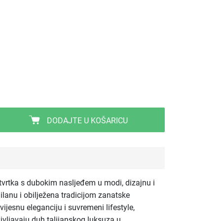
DODAJTE U KOŠARICU
 tvrtka s dubokim nasljeđem u modi, dizajnu i
Milanu i obilježena tradicijom zanatske
ijesnu eleganciju i suvremeni lifestyle,
življavaju duh talijanskog luksuza u