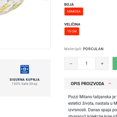
BOJA
MIMOSA
VELIČINA
15 CM
Materijali:
PORCULAN
SIGURNA KUPNJA
OPIS PROIZVODA
100% Safe Shop
Pozzi Milano talijanska je
estetici života, nastala u 
izvrsnosti. Danas spaja pov
stvarajući kolekcije koje o