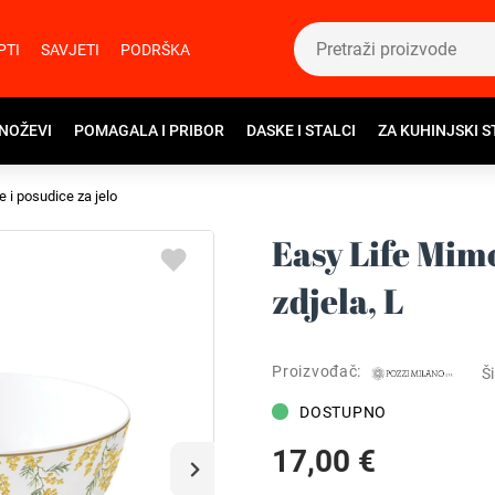
PTI
SAVJETI
PODRŠKA
 NOŽEVI
POMAGALA I PRIBOR
DASKE I STALCI
ZA KUHINJSKI S
e i posudice za jelo
Easy Life Mim
zdjela, L
Proizvođač:
Ši
DOSTUPNO
17,00 €