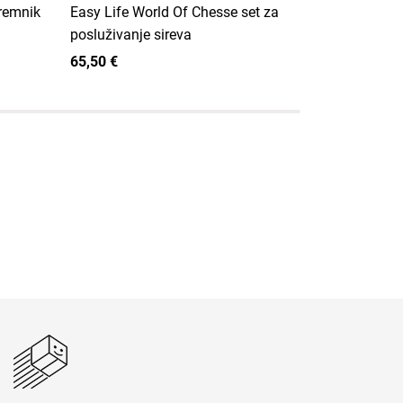
premnik
Easy Life World Of Chesse set za
Easy Life K
posluživanje sireva
kuhinjskog 
65,50 €
65,50 €