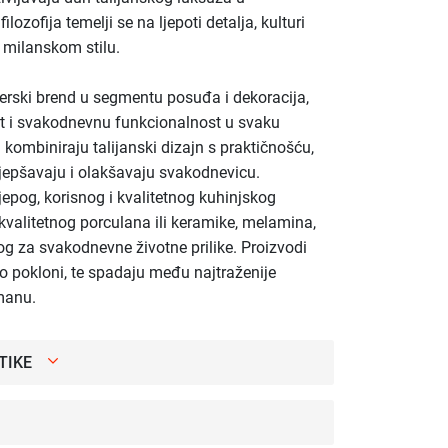
zofija temelji se na ljepoti detalja, kulturi
 milanskom stilu.
nerski brend u segmentu posuđa i dekoracija,
st i svakodnevnu funkcionalnost u svaku
i kombiniraju talijanski dizajn s praktičnošću,
ljepšavaju i olakšavaju svakodnevicu.
ijepog, korisnog i kvalitetnog kuhinjskog
kvalitetnog porculana ili keramike, melamina,
g za svakodnevne životne prilike. Proizvodi
ao pokloni, te spadaju među najtraženije
manu.
TIKE