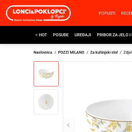
POPUSTI
RECE
⭐ HOT
POSUĐE
UREĐAJI
PRIBOR ZA JELO I
Naslovnica
POZZI MILANO
Za kuhinjski stol
Zdjel