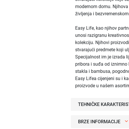
modernom domu. Njihova filo
življenja i bezvremenskom
Easy Life, kao njihov part
unosi razigranu kreativno
kolekciju. Njihovi proizvod
stvarajući predmete koji u
Specijalnost im je izrada l
pribora i suđa od iznimno 
stakla i bambusa, pogodno
Easy Lifea cijenjeni su i k
proizvode u našem asorti
TEHNIČKE KARAKTERIS
BRZE INFORMACIJE