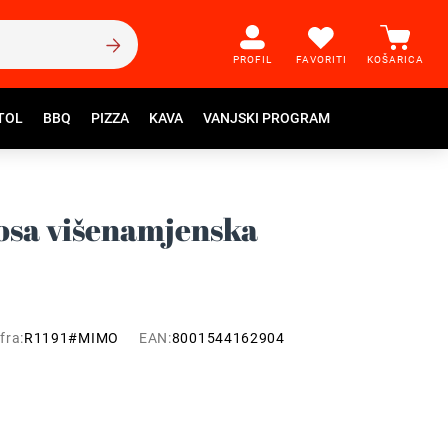
PROFIL
FAVORITI
KOŠARICA
TOL
BBQ
PIZZA
KAVA
VANJSKI PROGRAM
osa višenamjenska
fra:
R1191#MIMO
EAN:
8001544162904