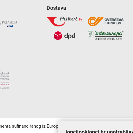
Dostava
umenta sufinanciranog iz Europskog fonda za regionalni razvoj u sk
lonciipoklopci.hr upotreblja