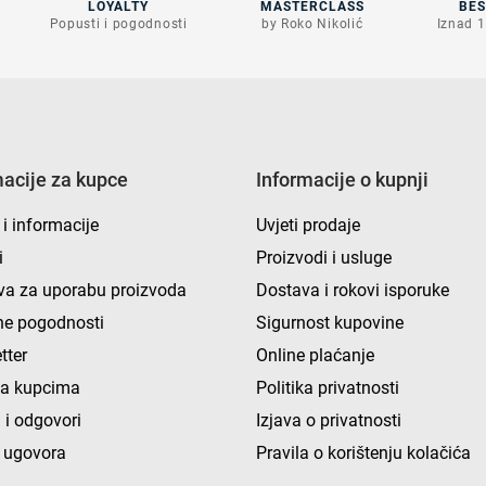
LOYALTY
MASTERCLASS
BE
Popusti i pogodnosti
by Roko Nikolić
Iznad 1
macije za kupce
Informacije o kupnji
 i informacije
Uvjeti prodaje
i
Proizvodi i usluge
va za uporabu proizvoda
Dostava i rokovi isporuke
e pogodnosti
Sigurnost kupovine
tter
Online plaćanje
ka kupcima
Politika privatnosti
 i odgovori
Izjava o privatnosti
 ugovora
Pravila o korištenju kolačića