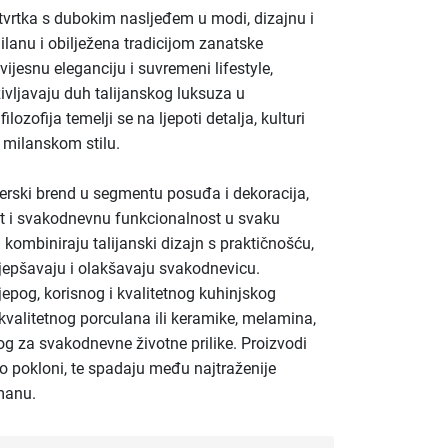
 tvrtka s dubokim nasljeđem u modi, dizajnu i
Milanu i obilježena tradicijom zanatske
ijesnu eleganciju i suvremeni lifestyle,
življavaju duh talijanskog luksuza u
zofija temelji se na ljepoti detalja, kulturi
 milanskom stilu.
nerski brend u segmentu posuđa i dekoracija,
st i svakodnevnu funkcionalnost u svaku
i kombiniraju talijanski dizajn s praktičnošću,
ljepšavaju i olakšavaju svakodnevicu.
ijepog, korisnog i kvalitetnog kuhinjskog
kvalitetnog porculana ili keramike, melamina,
g za svakodnevne životne prilike. Proizvodi
ao pokloni, te spadaju među najtraženije
manu.