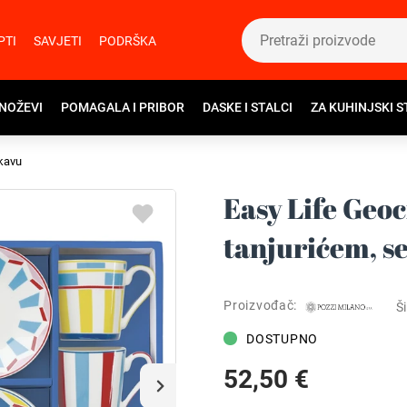
PTI
SAVJETI
PODRŠKA
 NOŽEVI
POMAGALA I PRIBOR
DASKE I STALCI
ZA KUHINJSKI S
 kavu
Easy Life Geoc
tanjurićem, se
Proizvođač:
Ši
DOSTUPNO
52,50 €