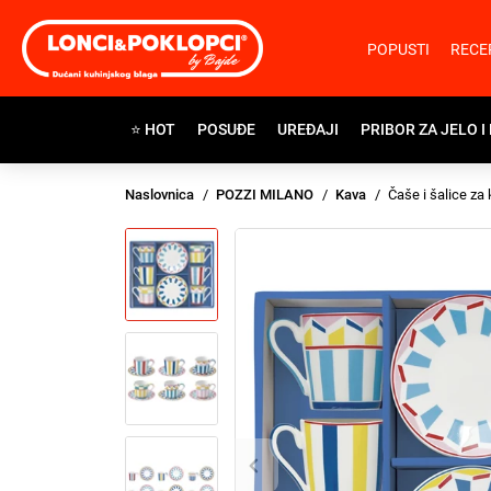
POPUSTI
RECE
⭐ HOT
POSUĐE
UREĐAJI
PRIBOR ZA JELO I
Naslovnica
POZZI MILANO
Kava
Čaše i šalice za