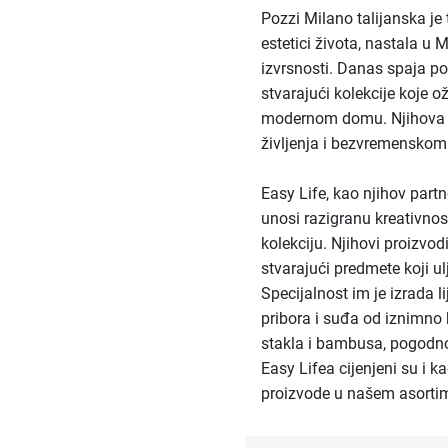
Pozzi Milano talijanska je
estetici života, nastala u 
izvrsnosti. Danas spaja pov
stvarajući kolekcije koje o
modernom domu. Njihova filo
življenja i bezvremenskom
Easy Life, kao njihov part
unosi razigranu kreativno
kolekciju. Njihovi proizvod
stvarajući predmete koji u
Specijalnost im je izrada l
pribora i suđa od iznimno 
stakla i bambusa, pogodno
Easy Lifea cijenjeni su i k
proizvode u našem asorti