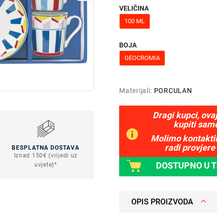
VELIČINA
100 ML
BOJA
GEOCROMIA
Materijali:
PORCULAN
Dragi kupci, ova
kupiti sam
Molimo kontaktir
radi provjere 
BESPLATNA DOSTAVA
Iznad 150€ (vrijedi uz
DOSTUPNO U 
uvjete)*
OPIS PROIZVODA