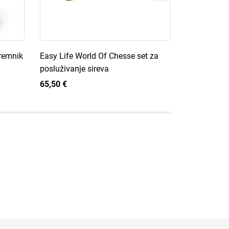
premnik
Easy Life World Of Chesse set za
Easy Life K
posluživanje sireva
kuhinjskog 
65,50 €
65,50 €