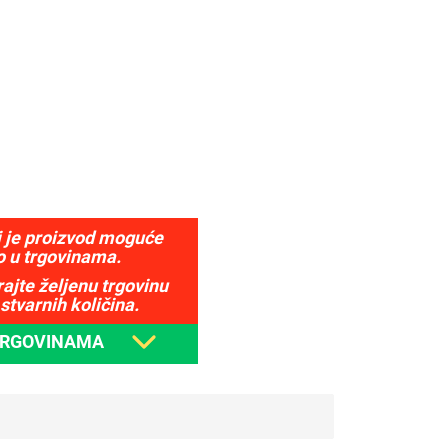
j je proizvod moguće
o u trgovinama.
ajte željenu trgovinu
stvarnih količina.
TRGOVINAMA