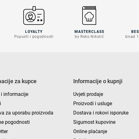
LOYALTY
MASTERCLASS
BE
Popusti i pogodnosti
by Roko Nikolić
Iznad 1
macije za kupce
Informacije o kupnji
 i informacije
Uvjeti prodaje
i
Proizvodi i usluge
va za uporabu proizvoda
Dostava i rokovi isporuke
e pogodnosti
Sigurnost kupovine
tter
Online plaćanje