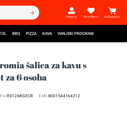
PROFIL
FAVORITI
KOŠARICA
TOL
BBQ
PIZZA
KAVA
VANJSKI PROGRAM
romia šalica za kavu s
t za 6 osoba
fra:
R0126#GECR
EAN:
8001544164212