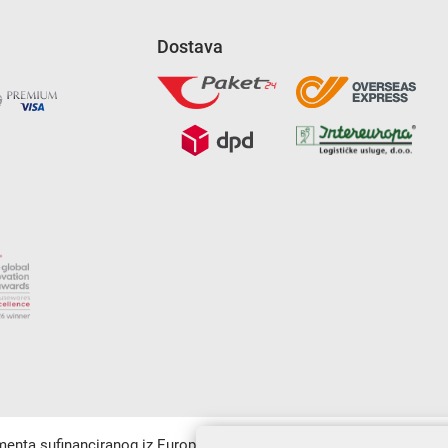
Dostava
umenta sufinanciranog iz Europskog fonda za regionalni razvoj u sk