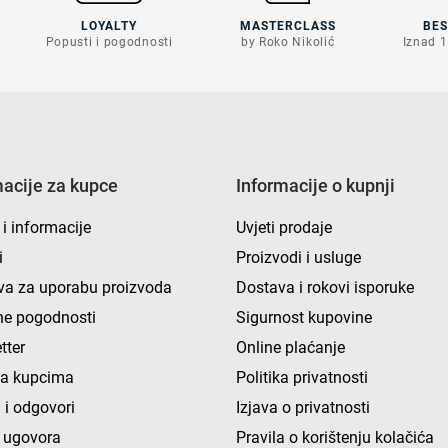
LOYALTY
MASTERCLASS
BE
Popusti i pogodnosti
by Roko Nikolić
Iznad 1
macije za kupce
Informacije o kupnji
 i informacije
Uvjeti prodaje
i
Proizvodi i usluge
va za uporabu proizvoda
Dostava i rokovi isporuke
e pogodnosti
Sigurnost kupovine
tter
Online plaćanje
ka kupcima
Politika privatnosti
 i odgovori
Izjava o privatnosti
 ugovora
Pravila o korištenju kolačića