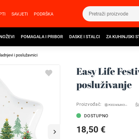
PTI
SAVJETI
PODRŠKA
 NOŽEVI
POMAGALA I PRIBOR
DASKE I STALCI
ZA KUHINJSKI S
ladnjevi i poslužavnici
Easy Life Fest
posluživanje
Proizvođač:
Ši
DOSTUPNO
18,50 €