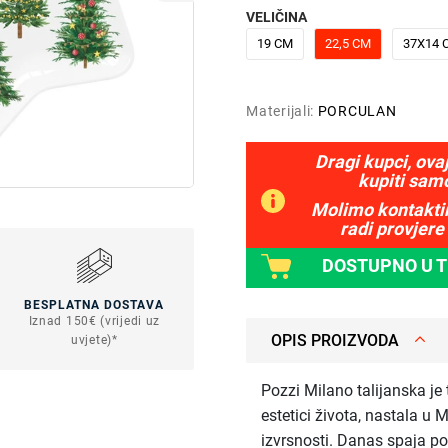
VELIČINA
19 CM
22,5 CM
37X14 
Materijali:
PORCULAN
Dragi kupci, ova
kupiti sam
Molimo kontaktir
radi provjere 
DOSTUPNO U 
BESPLATNA DOSTAVA
Iznad 150€ (vrijedi uz
OPIS PROIZVODA
uvjete)*
Pozzi Milano talijanska je
estetici života, nastala u 
izvrsnosti. Danas spaja pov