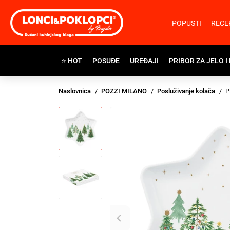
POPUSTI
RECE
⭐ HOT
POSUĐE
UREĐAJI
PRIBOR ZA JELO I
Naslovnica
POZZI MILANO
Posluživanje kolača
P