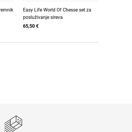
premnik
Easy Life World Of Chesse set za
Easy Life K
posluživanje sireva
kuhinjskog 
65,50 €
65,50 €