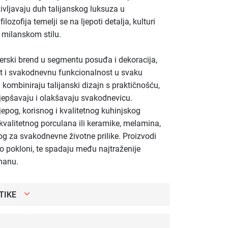
življavaju duh talijanskog luksuza u
zofija temelji se na ljepoti detalja, kulturi
 milanskom stilu.
nerski brend u segmentu posuđa i dekoracija,
st i svakodnevnu funkcionalnost u svaku
i kombiniraju talijanski dizajn s praktičnošću,
ljepšavaju i olakšavaju svakodnevicu.
ijepog, korisnog i kvalitetnog kuhinjskog
kvalitetnog porculana ili keramike, melamina,
g za svakodnevne životne prilike. Proizvodi
ao pokloni, te spadaju među najtraženije
manu.
TIKE