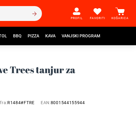
PROFIL
FAVORITI
KOŠARICA
TOL
BBQ
PIZZA
KAVA
VANJSKI PROGRAM
ive Trees tanjur za
fra:
R1484#FTRE
EAN:
8001544155944