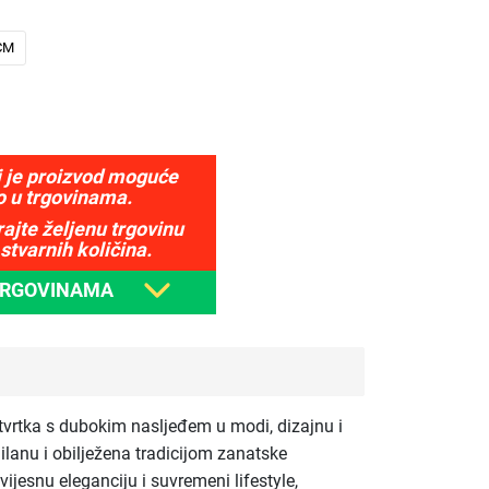
CM
j je proizvod moguće
o u trgovinama.
ajte željenu trgovinu
stvarnih količina.
TRGOVINAMA
 tvrtka s dubokim nasljeđem u modi, dizajnu i
Milanu i obilježena tradicijom zanatske
ijesnu eleganciju i suvremeni lifestyle,