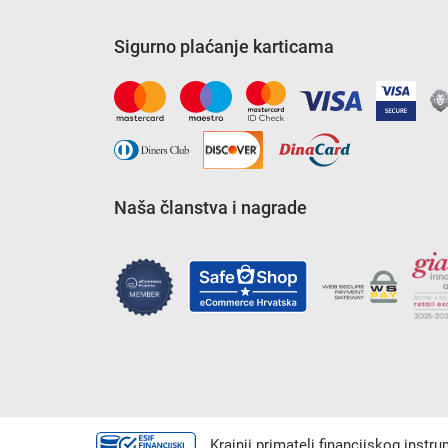
Sigurno plaćanje karticama
Naša članstva i nagrade
Krajnji primatelj financijskog instr