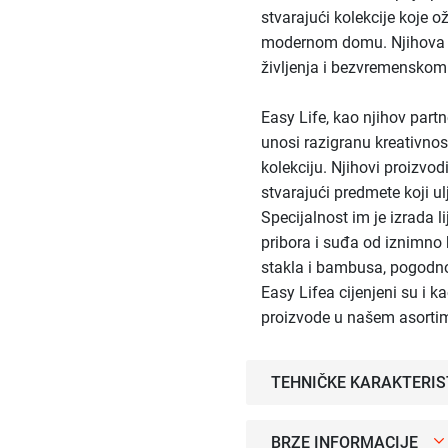
stvarajući kolekcije koje o
modernom domu. Njihova filo
življenja i bezvremenskom
Easy Life, kao njihov part
unosi razigranu kreativno
kolekciju. Njihovi proizvod
stvarajući predmete koji u
Specijalnost im je izrada l
pribora i suđa od iznimno 
stakla i bambusa, pogodno
Easy Lifea cijenjeni su i k
proizvode u našem asorti
TEHNIČKE KARAKTERIS
BRZE INFORMACIJE