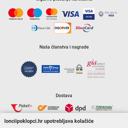
Naša članstva i nagrade
Dostava
lonciipoklopci.hr upotrebljava kolačiće