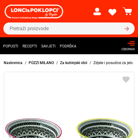
POPUSTI
RECEPTI
SAVJETI
PODRŠKA
IZBORNIK
Naslovnica
POZZI MILANO
Za kuhinjski stol
Zdjele i posudice za jelo