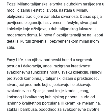
Pozzi Milano talijanska je tvrtka s dubokim nasljeđem u
modi, dizajnu i estetici života, nastala u Milanu i
obilježena tradicijom zanatske izvrsnosti. Danas spaja
povijesnu eleganciju i suvremeni lifestyle, stvarajući
kolekcije koje oživljavaju duh talijanskog luksuza u
modernom domu. Njihova filozofija temelji se na ljepoti
detalja, kulturi življenja i bezvremenskom milanskom
stilu.
Easy Life, kao njihov partnerski brend u segmentu
posuđa i dekoracija, unosi razigranu kreativnost i
svakodnevnu funkcionalnost u svaku kolekciju. Njihovi
proizvodi kombiniraju talijanski dizajn s praktičnošću,
stvarajući predmete koji uljepšavaju i olakšavaju
svakodnevicu. Specijalnost im je izrada lijepog,
korisnog i kvalitetnog kuhinjskog pribora i suđa od
iznimno kvalitetnog porculana ili keramike, melamina,
stakla i bambusa, pogodnog za svakodnevne životne