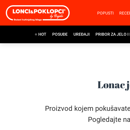
POPUSTI
RECE
⭐ HOT
POSUĐE
UREĐAJI
PRIBOR ZA JELO I
Lonac j
Proizvod kojem pokušavate pr
Pogledajte na