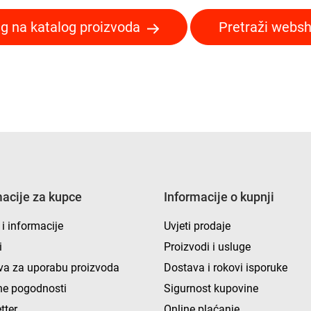
g na katalog proizvoda
Pretraži webs
macije za kupce
Informacije o kupnji
 i informacije
Uvjeti prodaje
i
Proizvodi i usluge
va za uporabu proizvoda
Dostava i rokovi isporuke
e pogodnosti
Sigurnost kupovine
tter
Online plaćanje