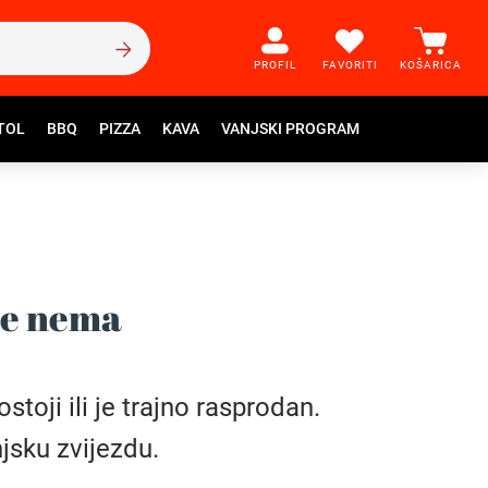
PROFIL
FAVORITI
KOŠARICA
TOL
BBQ
PIZZA
KAVA
VANJSKI PROGRAM
še nema
toji ili je trajno rasprodan.
jsku zvijezdu.