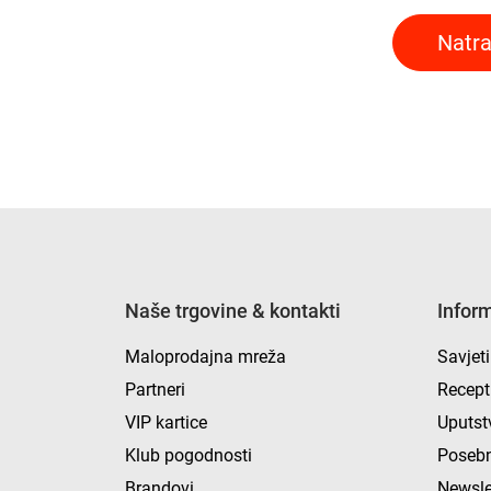
Natra
Naše trgovine & kontakti
Infor
Maloprodajna mreža
Savjeti
Partneri
Recept
VIP kartice
Uputst
Klub pogodnosti
Posebn
Brandovi
Newsle