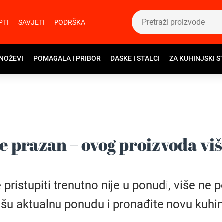
PTI
SAVJETI
PODRŠKA
 NOŽEVI
POMAGALA I PRIBOR
DASKE I STALCI
ZA KUHINJSKI S
e prazan – ovog proizvoda vi
istupiti trenutno nije u ponudi, više ne pos
šu aktualnu ponudu i pronađite novu kuhin