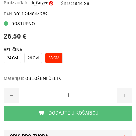
Proizvođač:
Šifra:
4844.28
EAN:
3011244844289
DOSTUPNO
26,50 €
VELIČINA
24 CM
26 CM
28 CM
Materijali:
OBLOŽENI ČELIK
DODAJTE U KOŠARICU