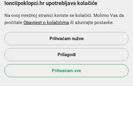
lonciipoklopci.hr upotrebljava kolačiće
Na ovoj mrežnoj stranici koriste se kolačići. Molimo Vas da
pročitate
Obavijest o kolačićima
ili ažurirajte postavke.
Krajnji primatelj financijskog instrumenta sufinanciranog iz
Europskog fonda za regionalni razvoj u sklopu Operativnog
programa „Konkurentnost i kohezija”.
Prihvaćam nužne
Prilagodi
s Vama od 2014. godine!
Prihvaćam sve