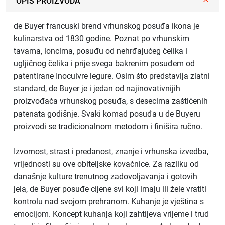
OPIS PROIZVODA
de Buyer francuski brend vrhunskog posuđa ikona je
kulinarstva od 1830 godine. Poznat po vrhunskim
tavama, loncima, posuđu od nehrđajućeg čelika i
ugljičnog čelika i prije svega bakrenim posuđem od
patentirane Inocuivre legure. Osim što predstavlja zlatni
standard, de Buyer je i jedan od najinovativnijih
proizvođača vrhunskog posuđa, s desecima zaštićenih
patenata godišnje. Svaki komad posuđa u de Buyeru
proizvodi se tradicionalnom metodom i finišira ručno.
Izvornost, strast i predanost, znanje i vrhunska izvedba,
vrijednosti su ove obiteljske kovačnice. Za razliku od
današnje kulture trenutnog zadovoljavanja i gotovih
jela, de Buyer posuđe cijene svi koji imaju ili žele vratiti
kontrolu nad svojom prehranom. Kuhanje je vještina s
emocijom. Koncept kuhanja koji zahtijeva vrijeme i trud