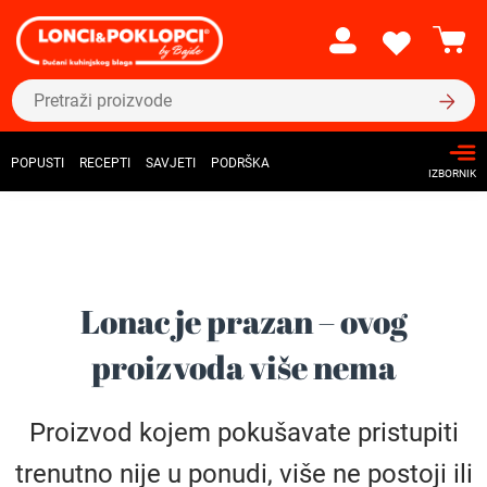
POPUSTI
RECEPTI
SAVJETI
PODRŠKA
IZBORNIK
Lonac je prazan – ovog
proizvoda više nema
Proizvod kojem pokušavate pristupiti
trenutno nije u ponudi, više ne postoji ili