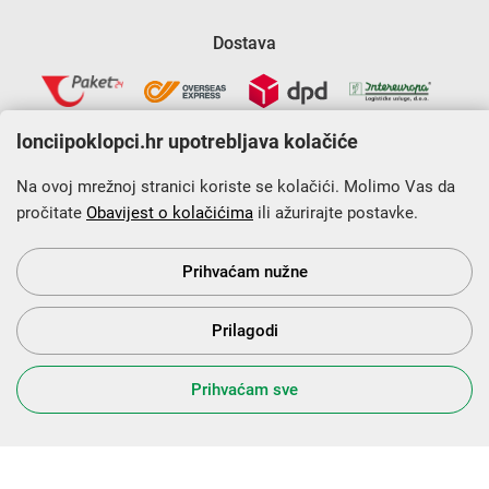
Dostava
lonciipoklopci.hr upotrebljava kolačiće
Na ovoj mrežnoj stranici koriste se kolačići. Molimo Vas da
pročitate
Obavijest o kolačićima
ili ažurirajte postavke.
Krajnji primatelj financijskog instrumenta sufinanciranog iz
Europskog fonda za regionalni razvoj u sklopu Operativnog
programa „Konkurentnost i kohezija”.
Prihvaćam nužne
Prilagodi
s Vama od 2014. godine!
Prihvaćam sve