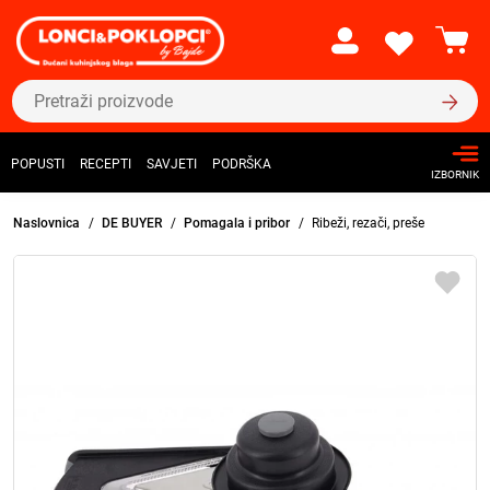
POPUSTI
RECEPTI
SAVJETI
PODRŠKA
IZBORNIK
Naslovnica
DE BUYER
Pomagala i pribor
Ribeži, rezači, preše