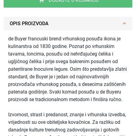
DODAJTE U KOŠARICU
OPIS PROIZVODA
de Buyer francuski brend vrhunskog posuđa ikona je
kulinarstva od 1830 godine. Poznat po vrhunskim
tavama, loncima, posuđu od nehrđajućeg čelika i
ugljičnog čelika i prije svega bakrenim posuđem od
patentirane Inocuivre legure. Osim što predstavlja zlatni
standard, de Buyer je i jedan od najinovativnijih
proizvođača vrhunskog posuđa, s desecima zaštićenih
patenata godišnje. Svaki komad posuđa u de Buyeru
proizvodi se tradicionalnom metodom i finišira ručno.
Izvornost, strast i predanost, znanje i vrhunska izvedba,
vrijednosti su ove obiteljske kovačnice. Za razliku od
današnje kulture trenutnog zadovoljavanja i gotovih