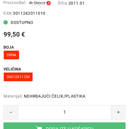
Proizvođač:
Šifra:
2011.01
EAN:
3011242011010
DOSTUPNO
99,50 €
BOJA
CRNA
VELIČINA
36X12X11 CM
Materijali:
NEHRĐAJUĆI ČELIK/PLASTIKA