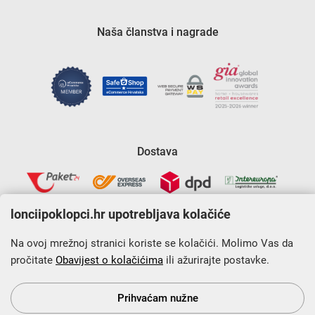
Naša članstva i nagrade
Dostava
lonciipoklopci.hr upotrebljava kolačiće
Na ovoj mrežnoj stranici koriste se kolačići. Molimo Vas da
pročitate
Obavijest o kolačićima
ili ažurirajte postavke.
Krajnji primatelj financijskog instrumenta sufinanciranog iz
Europskog fonda za regionalni razvoj u sklopu Operativnog
programa „Konkurentnost i kohezija”.
Prihvaćam nužne