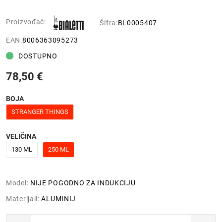
Proizvođač:
Šifra:
BL0005407
EAN:
8006363095273
DOSTUPNO
78,50 €
BOJA
STRANGER THINGS
VELIČINA
130 ML
250 ML
Model:
NIJE POGODNO ZA INDUKCIJU
Materijali:
ALUMINIJ