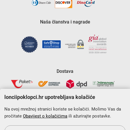
Naša članstva i nagrade
Dostava
lonciipoklopci.hr upotrebljava kolačiće
Na ovoj mrežnoj stranici koriste se kolačići. Molimo Vas da
pročitate
Obavijest o kolačićima
ili ažurirajte postavke.
Krajnji primatelj financijskog instrumenta sufinanciranog iz
Europskog fonda za regionalni razvoj u sklopu Operativnog