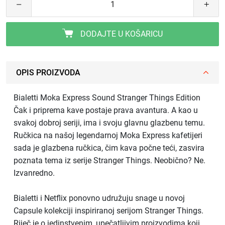
DODAJTE U KOŠARICU
OPIS PROIZVODA
Bialetti Moka Express Sound Stranger Things Edition
Čak i priprema kave postaje prava avantura. A kao u
svakoj dobroj seriji, ima i svoju glavnu glazbenu temu.
Ručkica na našoj legendarnoj Moka Express kafetijeri
sada je glazbena ručkica, čim kava počne teći, zasvira
poznata tema iz serije Stranger Things. Neobično? Ne.
Izvanredno.
Bialetti i Netflix ponovno udružuju snage u novoj
Capsule kolekciji inspiriranoj serijom Stranger Things.
Riječ je o jedinstvenim, upečatljivim proizvodima koji