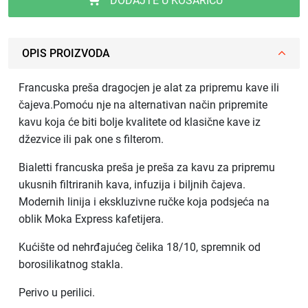
DODAJTE U KOŠARICU
OPIS PROIZVODA
Francuska preša dragocjen je alat za pripremu kave ili
čajeva.Pomoću nje na alternativan način pripremite
kavu koja će biti bolje kvalitete od klasične kave iz
džezvice ili pak one s filterom.
Bialetti francuska preša je preša za kavu za pripremu
ukusnih filtriranih kava, infuzija i biljnih čajeva.
Modernih linija i ekskluzivne ručke koja podsjeća na
oblik Moka Express kafetijera.
Kućište od nehrđajućeg čelika 18/10, spremnik od
borosilikatnog stakla.
Perivo u perilici.