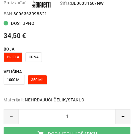
Proizvođač:
Šifra:
BL0003160/NW
EAN:
8006363998321
DOSTUPNO
34,50 €
BOJA
BIJELA
CRNA
VELIČINA
1000 ML
350 ML
Materijali:
NEHRĐAJUĆI ČELIK/STAKLO