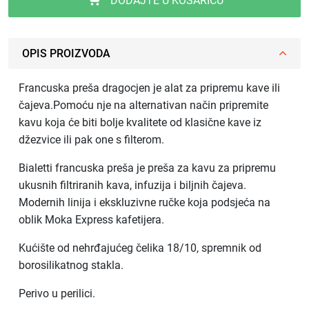
DODAJTE U KOŠARICU
OPIS PROIZVODA
Francuska preša dragocjen je alat za pripremu kave ili
čajeva.Pomoću nje na alternativan način pripremite
kavu koja će biti bolje kvalitete od klasične kave iz
džezvice ili pak one s filterom.
Bialetti francuska preša je preša za kavu za pripremu
ukusnih filtriranih kava, infuzija i biljnih čajeva.
Modernih linija i ekskluzivne ručke koja podsjeća na
oblik Moka Express kafetijera.
Kućište od nehrđajućeg čelika 18/10, spremnik od
borosilikatnog stakla.
Perivo u perilici.