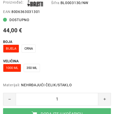
Proizvođač:
Šifra:
BL0003130/NW
EAN:
8006363031301
DOSTUPNO
44,00 €
BOJA
BIJELA
CRNA
VELIČINA
1000 ML
350 ML
Materijali:
NEHRĐAJUĆI ČELIK/STAKLO