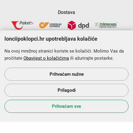
Dostava
lonciipoklopci.hr upotrebljava kolačiće
Na ovoj mrežnoj stranici koriste se kolačići. Molimo Vas da
pročitate
Obavijest o kolačićima
ili ažurirajte postavke.
Krajnji primatelj financijskog instrumenta sufinanciranog iz
Europskog fonda za regionalni razvoj u sklopu Operativnog
programa „Konkurentnost i kohezija”.
Prihvaćam nužne
Prilagodi
s Vama od 2014. godine!
Prihvaćam sve