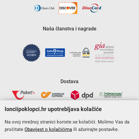
Naša članstva i nagrade
Dostava
lonciipoklopci.hr upotrebljava kolačiće
Na ovoj mrežnoj stranici koriste se kolačići. Molimo Vas da
pročitate
Obavijest o kolačićima
ili ažurirajte postavke.
Krajnji primatelj financijskog instrumenta sufinanciranog iz
Europskog fonda za regionalni razvoj u sklopu Operativnog