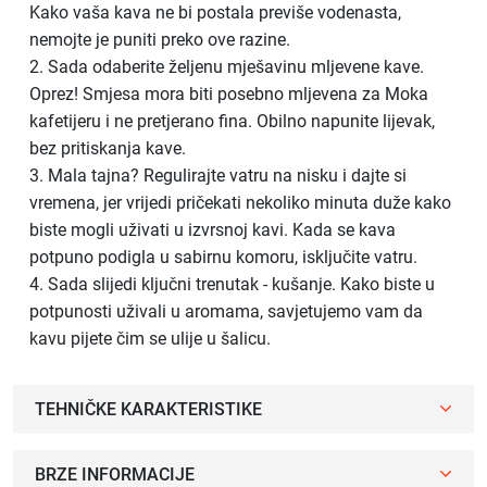
Kako vaša kava ne bi postala previše vodenasta,
nemojte je puniti preko ove razine.
2. Sada odaberite željenu mješavinu mljevene kave.
Oprez! Smjesa mora biti posebno mljevena za Moka
kafetijeru i ne pretjerano fina. Obilno napunite lijevak,
bez pritiskanja kave.
3. Mala tajna? Regulirajte vatru na nisku i dajte si
vremena, jer vrijedi pričekati nekoliko minuta duže kako
biste mogli uživati u izvrsnoj kavi. Kada se kava
potpuno podigla u sabirnu komoru, isključite vatru.
4. Sada slijedi ključni trenutak - kušanje. Kako biste u
potpunosti uživali u aromama, savjetujemo vam da
kavu pijete čim se ulije u šalicu.
TEHNIČKE KARAKTERISTIKE
BRZE INFORMACIJE