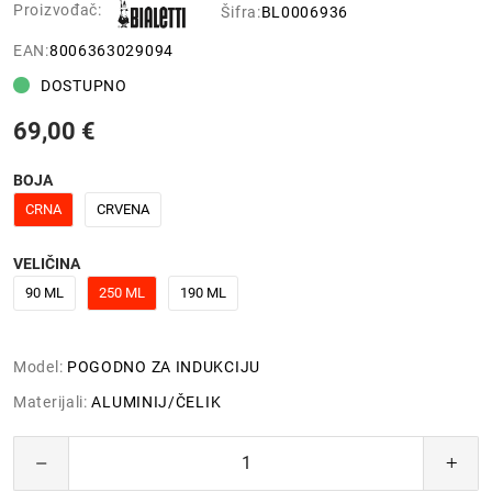
Proizvođač:
Šifra:
BL0006936
EAN:
8006363029094
DOSTUPNO
69,00 €
BOJA
CRNA
CRVENA
VELIČINA
90 ML
250 ML
190 ML
Model:
POGODNO ZA INDUKCIJU
Materijali:
ALUMINIJ/ČELIK