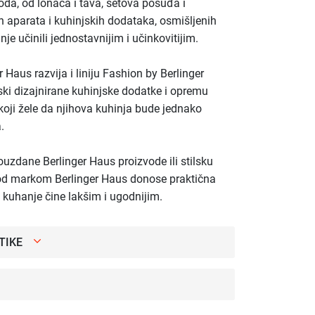
voda, od lonaca i tava, setova posuđa i
 aparata i kuhinjskih dodataka, osmišljenih
e učinili jednostavnijim i učinkovitijim.
 Haus razvija i liniju Fashion by Berlinger
ski dizajnirane kuhinjske dodatke i opremu
koji žele da njihova kuhinja bude jednako
.
pouzdane Berlinger Haus proizvode ili stilsku
 pod markom Berlinger Haus donose praktična
 kuhanje čine lakšim i ugodnijim.
TIKE