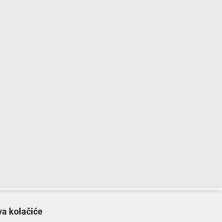
lopu Operativnog programa „Konkurentnost i kohezija”.
va kolačiće