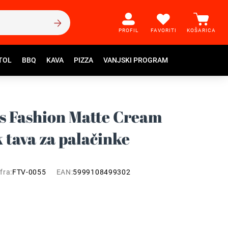
PROFIL
FAVORITI
KOŠARICA
TOL
BBQ
KAVA
PIZZA
VANJSKI PROGRAM
s Fashion Matte Cream
 tava za palačinke
fra:
FTV-0055
EAN:
5999108499302