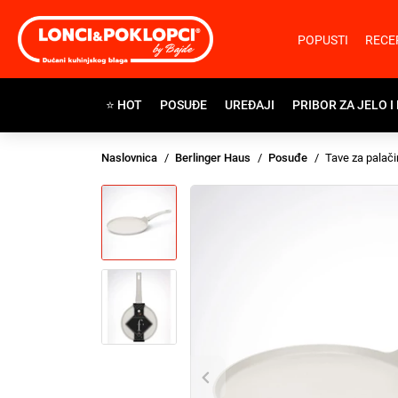
POPUSTI
RECE
⭐ HOT
POSUĐE
UREĐAJI
PRIBOR ZA JELO I
Naslovnica
Berlinger Haus
Posuđe
Tave za palač