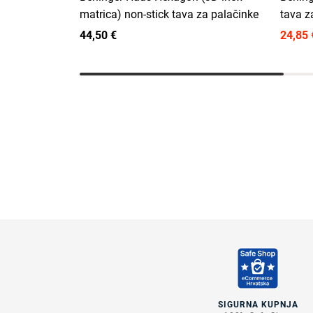
matrica) non-stick tava za palačinke
tava z
44,50 €
24,85 
SIGURNA KUPNJA