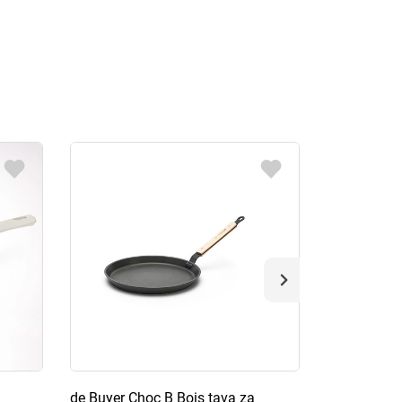
de Buyer Choc B Bois tava za
de Buyer Ce