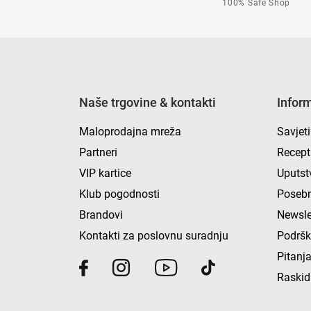
100% Safe Shop
Naše trgovine & kontakti
Infor
Maloprodajna mreža
Savjeti
Partneri
Recept
VIP kartice
Uputst
Klub pogodnosti
Posebn
Brandovi
Newsle
Kontakti za poslovnu suradnju
Podrš
Pitanja
Raskid