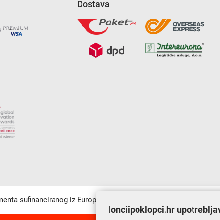
Dostava
umenta sufinanciranog iz Europskog fonda za regionalni razvoj u sk
lonciipoklopci.hr upotreblja