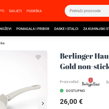
PTI
SAVJETI
PODRŠKA
 NOŽEVI
POMAGALA I PRIBOR
DASKE I STALCI
ZA KUHINJSKI S
inke
Berlinger Hau
Gold non-stick
Proizvođač:
Ši
DOSTUPNO
26,00 €