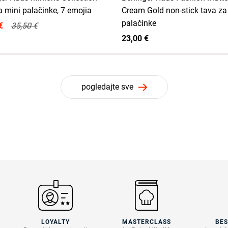
a mini palačinke, 7 emojia
Cream Gold non-stick tava za
palačinke
€
35,50 €
23,00 €
pogledajte sve
LOYALTY
MASTERCLASS
BE