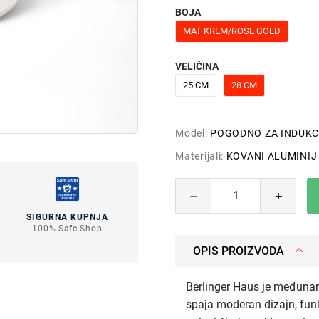
BOJA
MAT KREM/ROSE GOLD
VELIČINA
25 CM
28 CM
Model:
POGODNO ZA INDUKC
Materijali:
KOVANI ALUMINIJ
SIGURNA KUPNJA
100% Safe Shop
OPIS PROIZVODA
Berlinger Haus je međunar
spaja moderan dizajn, funk