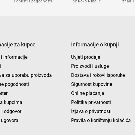
Popusti i pogodnosti
by Roko Nikolić
Iznad 1
macije za kupce
Informacije o kupnji
 i informacije
Uvjeti prodaje
i
Proizvodi i usluge
va za uporabu proizvoda
Dostava i rokovi isporuke
e pogodnosti
Sigurnost kupovine
tter
Online plaćanje
ka kupcima
Politika privatnosti
 i odgovori
Izjava o privatnosti
 ugovora
Pravila o korištenju kolačića