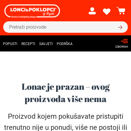
POPUSTI
RECEPTI
SAVJETI
PODRŠKA
IZBORNIK
Lonac je prazan – ovog
proizvoda više nema
Proizvod kojem pokušavate pristupiti
trenutno nije u ponudi, više ne postoji ili