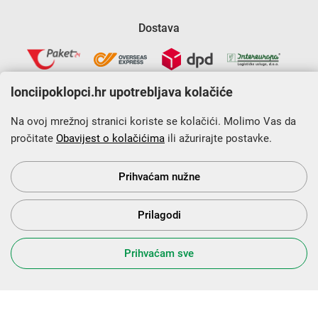
Dostava
lonciipoklopci.hr upotrebljava kolačiće
Na ovoj mrežnoj stranici koriste se kolačići. Molimo Vas da
pročitate
Obavijest o kolačićima
ili ažurirajte postavke.
Krajnji primatelj financijskog instrumenta sufinanciranog iz
Europskog fonda za regionalni razvoj u sklopu Operativnog
programa „Konkurentnost i kohezija”.
Prihvaćam nužne
Prilagodi
s Vama od 2014. godine!
Prihvaćam sve