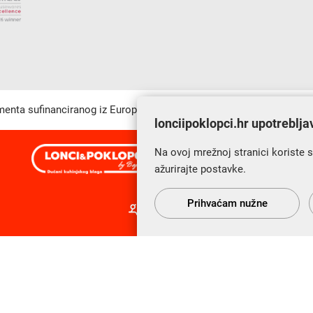
umenta sufinanciranog iz Europskog fonda za regionalni razvoj u sk
lonciipoklopci.hr upotreblja
Na ovoj mrežnoj stranici koriste 
s Vama od 2014. godine!
ažurirajte postavke.
Prihvaćam nužne