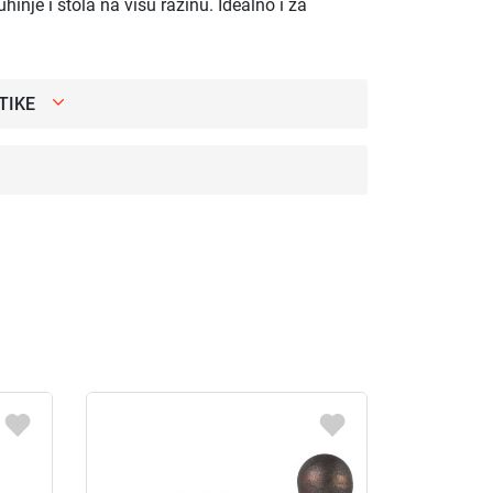
hinje i stola na višu razinu. Idealno i za
TIKE