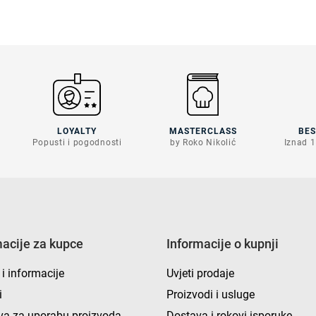
LOYALTY
MASTERCLASS
BE
Popusti i pogodnosti
by Roko Nikolić
Iznad 1
macije za kupce
Informacije o kupnji
 i informacije
Uvjeti prodaje
i
Proizvodi i usluge
va za uporabu proizvoda
Dostava i rokovi isporuke