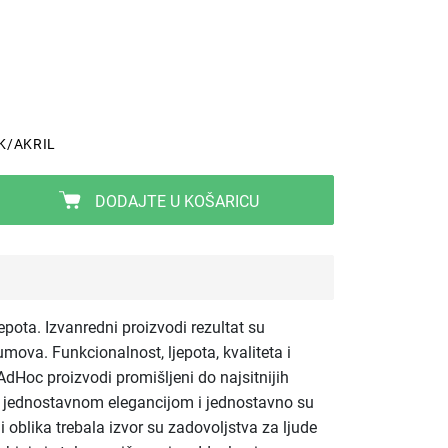
K/AKRIL
DODAJTE U KOŠARICU
epota. Izvanredni proizvodi rezultat su
umova. Funkcionalnost, ljepota, kvaliteta i
dHoc proizvodi promišljeni do najsitnijih
om jednostavnom elegancijom i jednostavno su
 i oblika trebala izvor su zadovoljstva za ljude