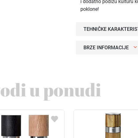
i dodatno podižu kulturu ku
poklone!
TEHNIČKE KARAKTERIS
BRZE INFORMACIJE
vodi u ponudi