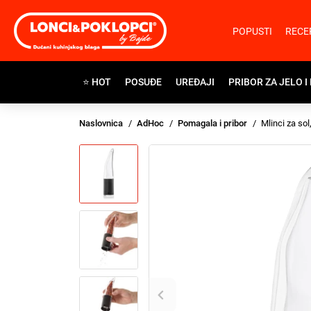
POPUSTI
RECE
⭐ HOT
POSUĐE
UREĐAJI
PRIBOR ZA JELO I
Naslovnica
AdHoc
Pomagala i pribor
Mlinci za sol