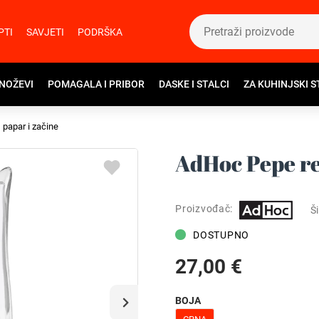
PTI
SAVJETI
PODRŠKA
 NOŽEVI
POMAGALA I PRIBOR
DASKE I STALCI
ZA KUHINJSKI S
, papar i začine
AdHoc Pepe re
Proizvođač:
Ši
DOSTUPNO
27,00 €
BOJA