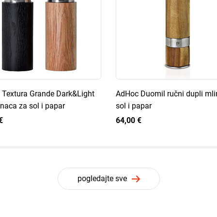
Textura Grande Dark&Light
AdHoc Duomil ručni dupli mli
inaca za sol i papar
sol i papar
€
64,00 €
pogledajte sve