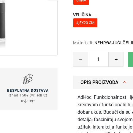
CRNA
VELIČINA
4,5X20 CM
Materijali:
NEHRĐAJUĆI ČELI
OPIS PROIZVODA
BESPLATNA DOSTAVA
Iznad 150€ (vrijedi uz
AdHoc. Funkcionalnost i lj
uvjete)*
kreativnih i funkcionalnih 
dobar ukus. Budući da su A
detalja, fasciniraju svoj
užitak. Interakcija funkcije