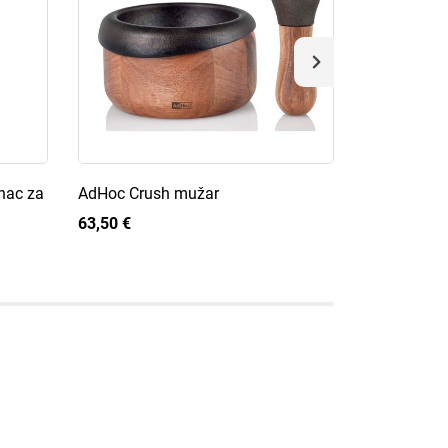
nac za
AdHoc Crush mužar
AdHoc Textu
papar
63,50 €
63,00 €