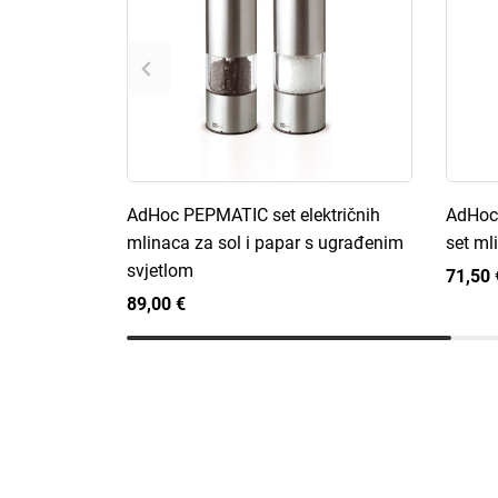
AdHoc PEPMATIC set električnih
AdHoc 
mlinaca za sol i papar s ugrađenim
set ml
svjetlom
71,50 
89,00 €