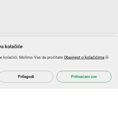
lopu Operativnog programa „Konkurentnost i kohezija”.
va kolačiće
se kolačići. Molimo Vas da pročitate
Obavijest o kolačićima
ili
Prilagodi
Prihvaćam sve