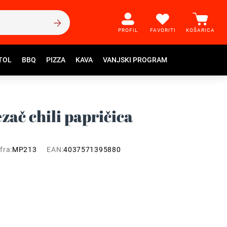
PROFIL
FAVORITI
KOŠARICA
TOL
BBQ
PIZZA
KAVA
VANJSKI PROGRAM
zač chili papričica
fra:
MP213
EAN:
4037571395880