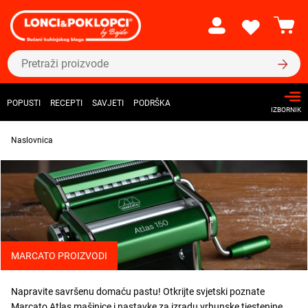
POPUSTI
RECEPTI
SAVJETI
PODRŠKA
IZBORNIK
Naslovnica
MARCATO PROIZVODI
Napravite savršenu domaću pastu! Otkrijte svjetski poznate
Marcato Atlas mašinice i nastavke za izradu vrhunske tjestenine.