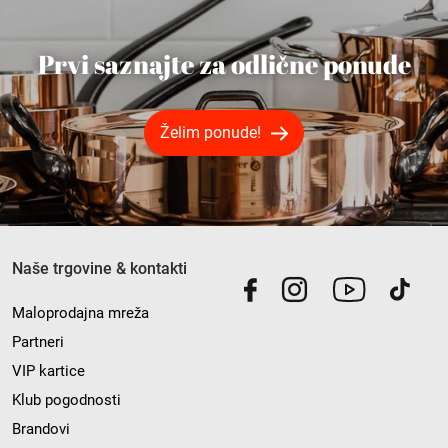
Prvi saznajte za odlične ponude
Želim ponude!
Naše trgovine & kontakti
Maloprodajna mreža
Partneri
VIP kartice
Klub pogodnosti
Brandovi